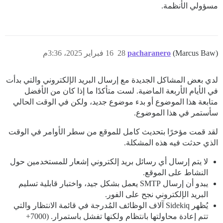
/var/www/discourse/vendor/bundle/ruby/3.3.0/gems/sidekiq-6.5.12/lib/sidekiq/component.rb:17:in `block in safe_thread'

مسؤولي الأنظمة.
(Marcus Baw)
pacharanero
28
16 فبراير 2025، 3:36م
لدي بعض المشاكل الجديدة مع إرسال البريد الإلكتروني والتي بدأت
في الأيام الأربعة الماضية. لست متأكدًا ما إذا كان من الأفضل
متابعة هذا الموضوع أو بدء موضوع جديد، ولكن في الوقت الحالي
سأستمر في هذا الموضوع.
لقد قمت مؤخرًا بتحديث كامل للموقع من سطر الأوامر في الوقت
الذي حدثت فيه هذه المشكلة.
لا يتم إرسال أي رسائل بريد إلكتروني إشعار للمستخدمين حول
النشاط على الموقع.
يبدو أن إرسال SMTP يعمل بشكل جيد، واختبار قابلية تسليم
البريد الإلكتروني نجح على الفور.
يُظهر Sidekiq آلاف الوظائف المُدرجة في قائمة الانتظار والتي
تتم إعادة محاولتها بانتظام ولكنها تفشل باستمرار. (7000+