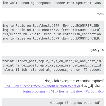
2606 upstream prematurely closed connection while reading response header from upstream

redis:
ting to Redis on localhost:6379 (Errno::ECONNREFUSED)

postgres:
_slots_finish, started_at, success, error) TO stdout;

/log - Job exception: execution expired:
بالنظر إلى هذا:
SMTP Net::ReadTimeout without relation to net or
login problems - SMTP host is just slow - #2 by Falco