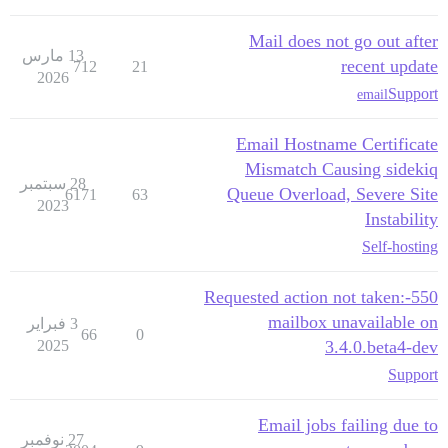
Mail does not go out after
13 مارس
recent update
712
21
2026
Support
email
Email Hostname Certificate
Mismatch Causing sidekiq
28 سبتمبر
Queue Overload, Severe Site
6171
63
2023
Instability
Self-hosting
550-Requested action not taken:
mailbox unavailable on
3 فبراير
66
0
2025
3.4.0.beta4-dev
Support
Email jobs failing due to
27 نوفمبر