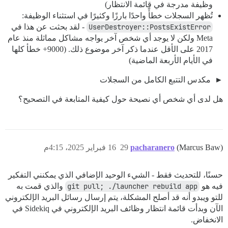
وظيفة مدرجة في قائمة الانتظار)
تُظهر السجلات خطأً واحدًا بارزًا وكثيرًا في استثناء الوظيفة:
UserDestroyer::PostsExistError
- لقد بحثت عن هذا في
Meta ولكن لا يوجد أي شخص آخر يواجه مشاكل مماثلة منذ عام
2017 على الأقل عندما ذكر آخر موضوع ذلك. (9000+ خطأ كلها
في الأيام الأربعة الماضية)
مكدس التتبع الكامل من السجلات
هل لدى أي شخص أي نصيحة حول كيفية المتابعة في التصحيح؟
(Marcus Baw)
pacharanero
29
16 فبراير 2025، 4:15م
حسنًا، للتحديث فقط - الشيء الوحيد الإضافي الذي يمكنني التفكير
فيه هو
git pull; ./launcher rebuild app
والذي قمت به
للتو ويبدو أنه قد أصلح المشكلة، يتم إرسال رسائل البريد الإلكتروني
الآن وبدأت قائمة انتظار وظائف البريد الإلكتروني في Sidekiq في
الانخفاض.