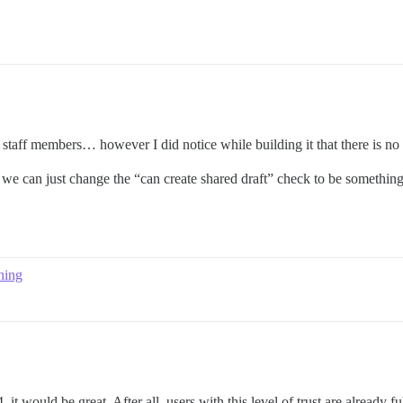
o staff members… however I did notice while building it that there is no
 we can just change the “can create shared draft” check to be something 
hing
4, it would be great. After all, users with this level of trust are alrea