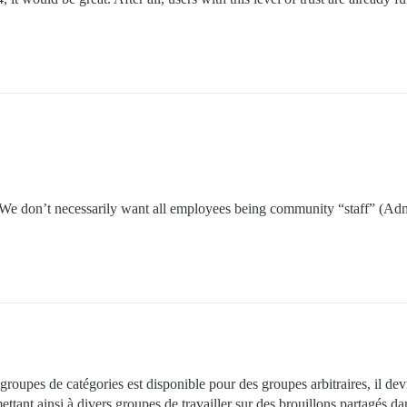
e don’t necessarily want all employees being community “staff” (Ad
roupes de catégories est disponible pour des groupes arbitraires, il devra
tant ainsi à divers groupes de travailler sur des brouillons partagés dan