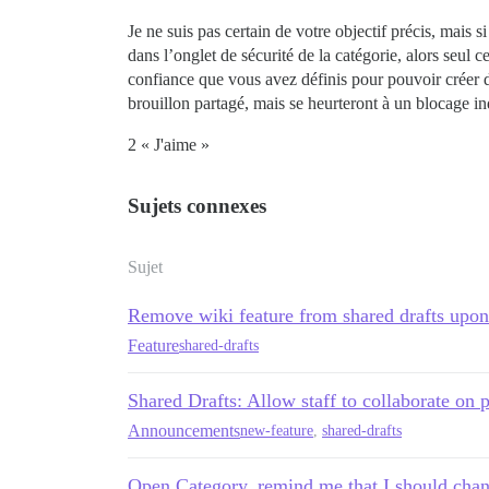
Je ne suis pas certain de votre objectif précis, mais
dans l’onglet de sécurité de la catégorie, alors seul c
confiance que vous avez définis pour pouvoir créer d
brouillon partagé, mais se heurteront à un blocage in
2 « J'aime »
Sujets connexes
Sujet
Remove wiki feature from shared drafts upon
Feature
shared-drafts
Shared Drafts: Allow staff to collaborate on 
Announcements
new-feature
,
shared-drafts
Open Category, remind me that I should chan