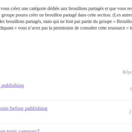
 si vous créez une catégorie dédiée aux brouillons partagés et que vous r
e groupe pourra créer un brouillon partagé dans cette section. (Les autres
es brouillons partagés, mais qui ne font pas partie du groupe « Brouillo
diquant « vous n’avez pas la permission de consulter cette ressource » lo
Répo
 publishing
posts before publishing
2
ge topic category?