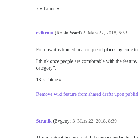
7 « J'aime »
eviltrout
(Robin Ward)
2
Mars 22, 2018, 5:53
For now it is limited in a couple of places by code t
I think once people are comfortable with the feature,
category”.
13 « J'aime »
Remove wiki feature from shared drafts upon publis
Stranik
(Evgeny)
3
Mars 22, 2018, 8:39
This is a great feature, and if it were extended to TL