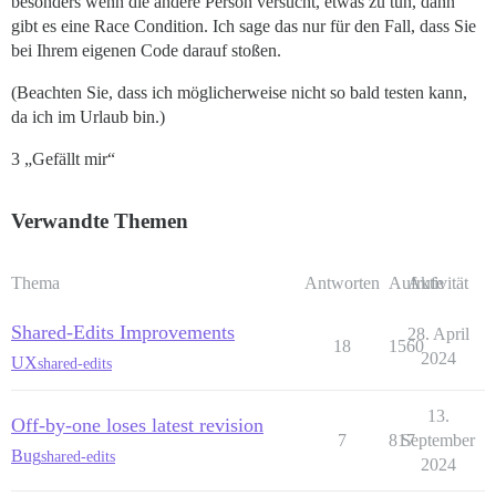
besonders wenn die andere Person versucht, etwas zu tun, dann
gibt es eine Race Condition. Ich sage das nur für den Fall, dass Sie
bei Ihrem eigenen Code darauf stoßen.
(Beachten Sie, dass ich möglicherweise nicht so bald testen kann,
da ich im Urlaub bin.)
3 „Gefällt mir“
Verwandte Themen
Thema
Antworten
Aufrufe
Aktivität
Shared-Edits Improvements
28. April
18
1560
2024
UX
shared-edits
13.
Off-by-one loses latest revision
7
817
September
Bug
shared-edits
2024