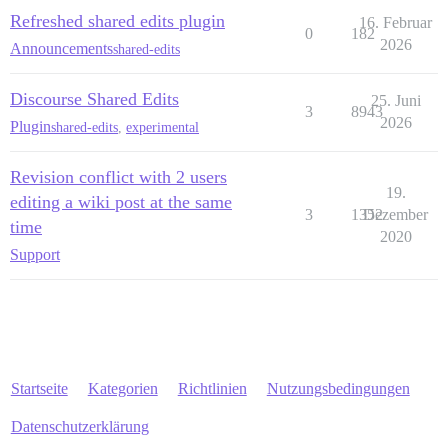
Refreshed shared edits plugin
16. Februar
0
182
2026
Announcements
shared-edits
Discourse Shared Edits
25. Juni
3
8943
2026
Plugin
shared-edits
,
experimental
Revision conflict with 2 users
19.
editing a wiki post at the same
3
1352
Dezember
time
2020
Support
Startseite
Kategorien
Richtlinien
Nutzungsbedingungen
Datenschutzerklärung