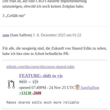
Der Plan ist, auf eine CRDT-basierte Implementierung
umzusteigen, obwohl ich noch keinen Zeitplan habe.
3 „Gefällt mir“
sam
(Sam Saffron)
5
8. Dezember 2025 um 01:22
Für alle, die neugierig sind, die Zukunft von Shared Edits zu sehen,
habe ich hier eine in Arbeit befindliche PR:
github.com/discourse/discourse-shared-edits
FEATURE: shift to yjs
main
yjs
←
opened
07:49PM - 24 Nov 25 UTC
SamSaffron
+13138
-2608
Makes shared edits much more reliable