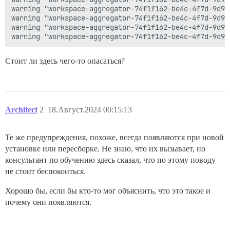
warning "workspace-aggregator-74f1f162-be4c-4f7d-9d96
warning "workspace-aggregator-74f1f162-be4c-4f7d-9d96
warning "workspace-aggregator-74f1f162-be4c-4f7d-9d96
Стоит ли здесь чего-то опасаться?
Architect
2
18.Август.2024 00:15:13
Те же предупреждения, похоже, всегда появляются при новой
установке или пересборке. Не знаю, что их вызывает, но
консультант по обучению здесь сказал, что по этому поводу
не стоит беспокоиться.
Хорошо бы, если бы кто-то мог объяснить, что это такое и
почему они появляются.