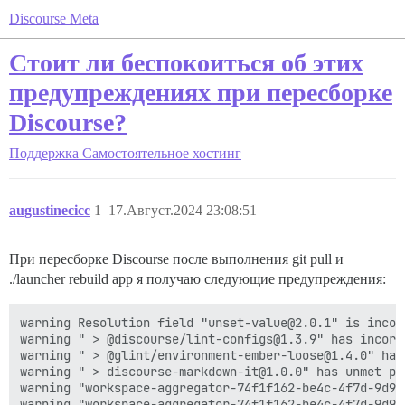
Discourse Meta
Стоит ли беспокоиться об этих
предупреждениях при пересборке
Discourse?
Поддержка
Самостоятельное хостинг
augustinecicc
1
17.Август.2024 23:08:51
При пересборке Discourse после выполнения git pull и
./launcher rebuild app я получаю следующие предупреждения:
warning Resolution field "unset-value@2.0.1" is incom
warning " > @discourse/lint-configs@1.3.9" has incorr
warning " > @glint/environment-ember-loose@1.4.0" has
warning " > discourse-markdown-it@1.0.0" has unmet pe
warning "workspace-aggregator-74f1f162-be4c-4f7d-9d96
warning "workspace-aggregator-74f1f162-be4c-4f7d-9d96