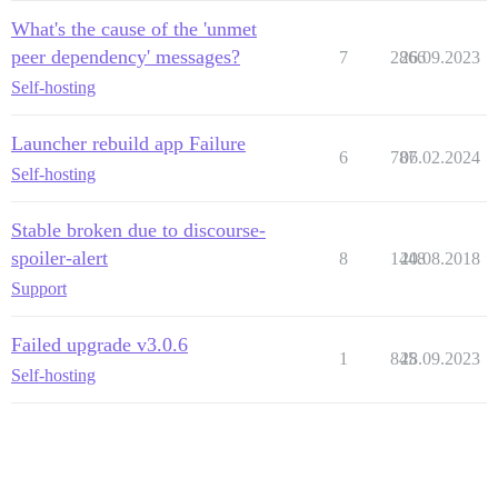
What's the cause of the 'unmet
peer dependency' messages?
7
2866
26.09.2023
Self-hosting
Launcher rebuild app Failure
6
787
06.02.2024
Self-hosting
Stable broken due to discourse-
spoiler-alert
8
1448
20.08.2018
Support
Failed upgrade v3.0.6
1
845
28.09.2023
Self-hosting