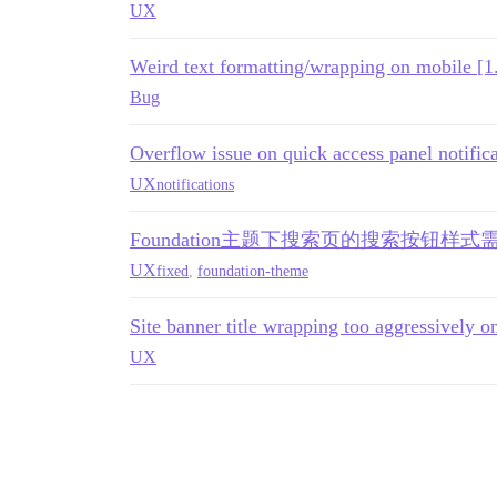
UX
Weird text formatting/wrapping on mobile [1
Bug
Overflow issue on quick access panel notific
UX
notifications
Foundation主题下搜索页的搜索按钮样
UX
fixed
,
foundation-theme
Site banner title wrapping too aggressively o
UX