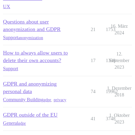
UX
Questions about user
16. März
anonymization and GDPR
21
1753
2024
Support
anonymization
How to always allow users to
12.
delete their own accounts?
17
1338
September
2023
Support
GDPR and anonymizing
1. Dezember
personal data
74
19962
2018
Community Building
gdpr
,
privacy
GDPR outside of the EU
1. Oktober
41
3748
2023
General
gdpr