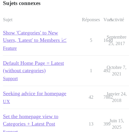
Sujets connexes
Sujet
Réponses
Vues
Activité
Show 'Categories' to New
Septembre
Users, 'Latest' to Members 📈
5
1640
25, 2017
Feature
Default Home Page = Latest
Octobre 7,
(without categories)
1
492
2021
Support
Seeking advice for homepage
Janvier 24,
42
7882
2018
UX
Set the homepage view to
Juin 15,
Categories + Latest Post
13
399
2025
Support