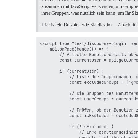
zusammen mit JavaScript verwenden, um Gruppen
ihrer Gruppen, was nützlich sein kann, um Ihr Skr
Hier ist ein Beispiel, wie Sie dies im
Abschnitt
<script type="text/discourse-plugin" ver
    api.onPageChange(() => {

        // Aktuelle Benutzerdetails abru
        const currentUser = api.getCurre
        if (currentUser) {

            // Liste der Gruppennamen, d
            const excludedGroups = ['gro
            // Die Gruppen des Benutzers
            const userGroups = currentUs
            // Prüfen, ob der Benutzer z
            const isExcluded = excludedG
            if (!isExcluded) {

                // Ihre benutzerdefinier
                console.log('Skript wird