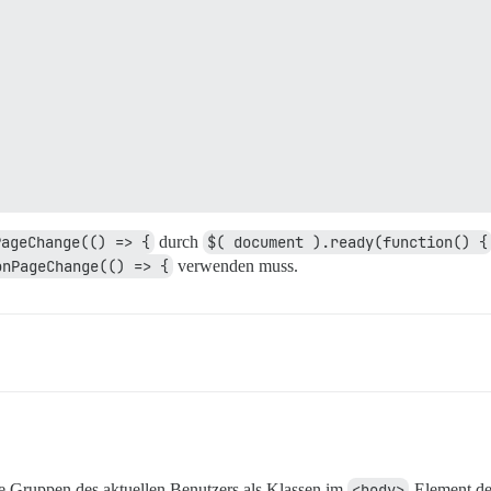
PageChange(() => {
durch
$( document ).ready(function() {
onPageChange(() => {
verwenden muss.
e Gruppen des aktuellen Benutzers als Klassen im
<body>
-Element de