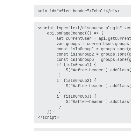
<script type="text/discourse-plugin" ver
    api.onPageChange(() => {

        let currentUser = api.getCurrent
        var groups = currentUser.groups;
        const isInGroup1 = groups.some(g
        const isInGroup2 = groups.some(g
        const isInGroup3 = groups.some(g
        if (isInGroup1) { 

            $("#after-header").addClass(
         }

        if (isInGroup2) { 

            $("#after-header").addClass(
         }

        if (isInGroup3) { 

            $("#after-header").addClass(
         }         

    });
