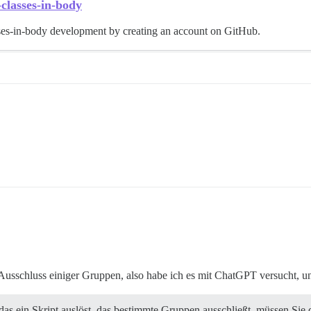
classes-in-body
sses-in-body development by creating an account on GitHub.
Ausschluss einiger Gruppen, also habe ich es mit ChatGPT versucht, u
as ein Skript auslöst, das bestimmte Gruppen ausschließt, müssen Si