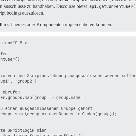
 ausschlüsse zu handhaben. Discourse bietet
api.getCurrentUser(
ipt bedingt auszulösen.
 Ihres Themes oder Komponenten implementieren könnten:
sion="0.8">

fen

ntUser();

ie von der Skriptausführung ausgeschlossen werden sollen
up1', 'group2'];

 abrufen

er.groups.map(group => group.name);

u einer ausgeschlossenen Gruppe gehört

roups.some(group => userGroups.includes(group));

te Skriptlogik hier

 für diesen Benutzer ausgeführt.');
