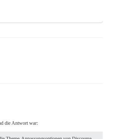
nd die Antwort war:
e die Theme-Anpassungsoptionen von Discourse