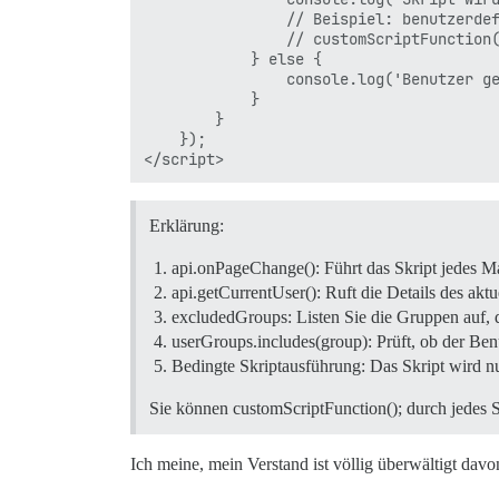
                // Beispiel: benutzerdef
                // customScriptFunction(
            } else {

                console.log('Benutzer ge
            }

        }

    });

Erklärung:
api.onPageChange(): Führt das Skript jedes Ma
api.getCurrentUser(): Ruft die Details des akt
excludedGroups: Listen Sie die Gruppen auf, 
userGroups.includes(group): Prüft, ob der Ben
Bedingte Skriptausführung: Das Skript wird n
Sie können customScriptFunction(); durch jedes 
Ich meine, mein Verstand ist völlig überwältigt dav