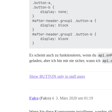
.button-a,

.button-b {

    display: none;

}

#after-header.group1 .button-a {

    display: block

}

#after-header.group2 .button-b {

    display: block

Es scheint auch zu funktionieren, wenn du
api.on
geladen, aber ich bin mir nie sicher, wann ich
api.
Show BUTTON only to staff users
Falco
(Falco)
4
3. März 2020 um 01:19
Wenn Sie diese Komponente installieren, werden all