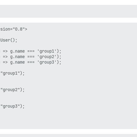
sion="0.8">

User();



 => g.name === 'group1');

 => g.name === 'group2');

 => g.name === 'group3');

"group1");

"group2");

"group3");
