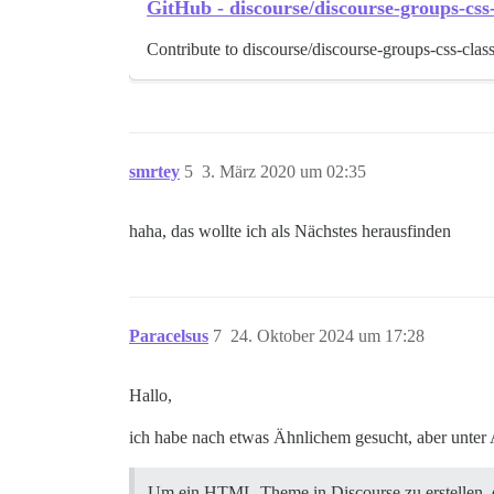
GitHub - discourse/discourse-groups-css-
Contribute to discourse/discourse-groups-css-cla
smrtey
5
3. März 2020 um 02:35
haha, das wollte ich als Nächstes herausfinden
Paracelsus
7
24. Oktober 2024 um 17:28
Hallo,
ich habe nach etwas Ähnlichem gesucht, aber unter 
Um ein HTML-Theme in Discourse zu erstellen, d