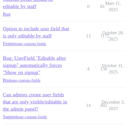
Mars 11,
editable by staff
0
81
2025
Bug
Option to include user field that
Octobre 28,
is only editable by staff
13
1175
2025
Feature
user-custom-fields
Bug: UserField "Editable after
signup" automatically forces
Octobre 31,
4
156
"Show on signup"
2025
Bug
user-custom-fields
Can admins create user fields
that are only visible/editable in
Décembre 3,
14
402
the admin panel?
2025
Support
user-custom-fields