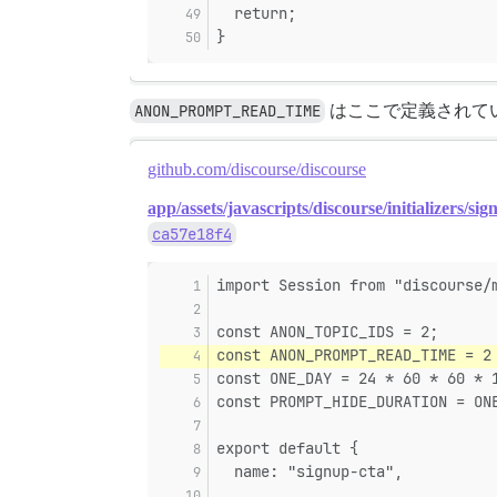
  return;
}
ANON_PROMPT_READ_TIME
はここで定義されて
github.com/discourse/discourse
app/assets/javascripts/discourse/initializers/sig
ca57e18f4
import Session from "discourse/
const ANON_TOPIC_IDS = 2;
const ANON_PROMPT_READ_TIME = 2
const ONE_DAY = 24 * 60 * 60 * 
const PROMPT_HIDE_DURATION = ON
export default {
  name: "signup-cta",