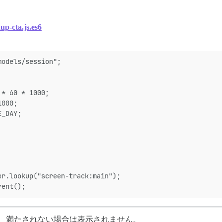
nup-cta.js.es6
models/session";
 * 60 * 1000;
1000;
E_DAY;
er.lookup("screen-track:main");
rent();
れ、満たされない場合は表示されません。