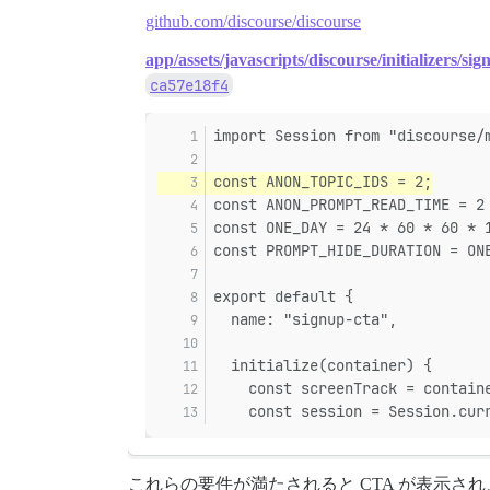
github.com/discourse/discourse
app/assets/javascripts/discourse/initializers/sig
ca57e18f4
import Session from "discourse/
const ANON_TOPIC_IDS = 2;
const ANON_PROMPT_READ_TIME = 2
const ONE_DAY = 24 * 60 * 60 * 
const PROMPT_HIDE_DURATION = ON
export default {
  name: "signup-cta",
  initialize(container) {
    const screenTrack = contain
    const session = Session.cur
これらの要件が満たされると CTA が表示さ