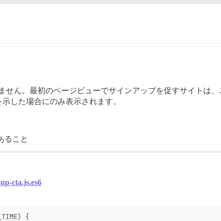
示しません。最初のページビューでサインアップを促すサイトは、
を示した場合にのみ表示されます。
あること
nup-cta.js.es6
_TIME) {