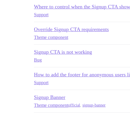
Where to control when the Signup CTA show
Support
Override Signup CTA requirements
Theme component
Signup CTA is not working
Bug
How to add the footer for anonymous users l
Support
Signup Banner
Theme component
official
,
signup-banner