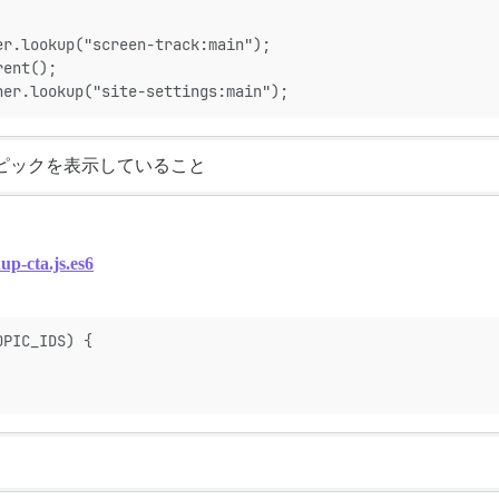
er.lookup("screen-track:main");
rent();
ner.lookup("site-settings:main");
トピックを表示していること
nup-cta.js.es6
OPIC_IDS) {
。