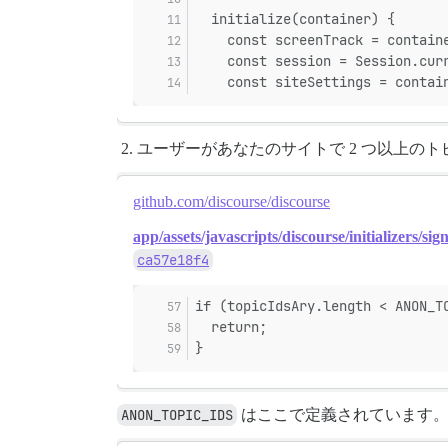
  initialize(container) {
    const screenTrack = contain
    const session = Session.cur
    const siteSettings = contai
ユーザーがあなたのサイトで 2 つ以上の
github.com/discourse/discourse
app/assets/javascripts/discourse/initializers/sig
ca57e18f4
if (topicIdsAry.length < ANON_T
  return;
}
ANON_TOPIC_IDS
はここで定義されています