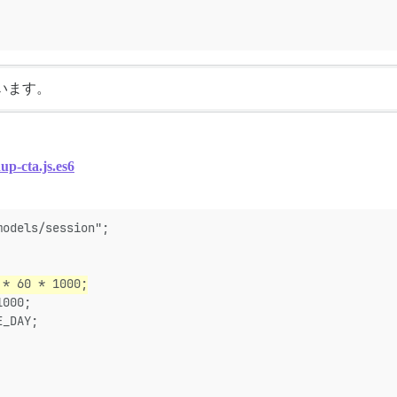
います。
nup-cta.js.es6
models/session";
 * 60 * 1000;
1000;
E_DAY;