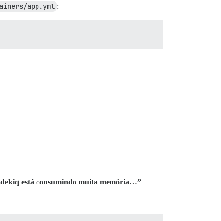
ainers/app.yml
:
idekiq está consumindo muita memória…”
.