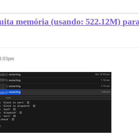
ita memória (usando: 522.12M) para '
 1:03pm