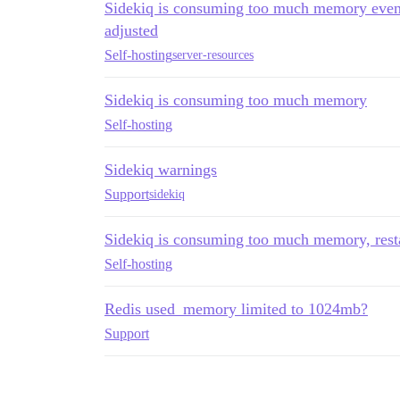
Sidekiq is consuming too much memory
adjusted
Self-hosting
server-resources
Sidekiq is consuming too much memory
Self-hosting
Sidekiq warnings
Support
sidekiq
Sidekiq is consuming too much memory, rest
Self-hosting
Redis used_memory limited to 1024mb?
Support