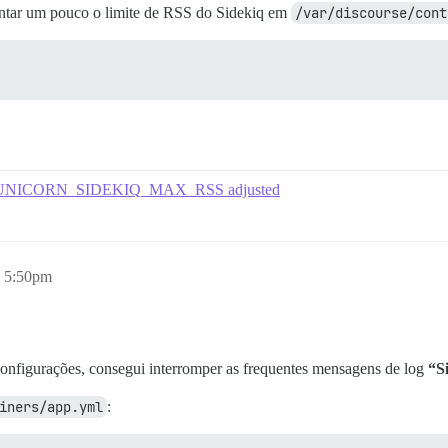
entar um pouco o limite de RSS do Sidekiq em
/var/discourse/cont
with UNICORN_SIDEKIQ_MAX_RSS adjusted
, 5:50pm
onfigurações, consegui interromper as frequentes mensagens de log
“S
iners/app.yml
: