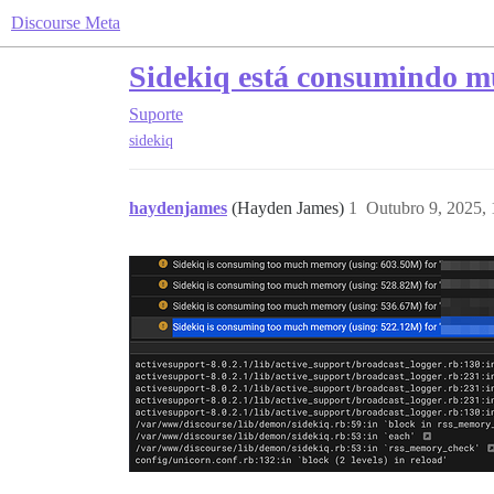
Discourse Meta
Sidekiq está consumindo mu
Suporte
sidekiq
haydenjames
(Hayden James)
1
Outubro 9, 2025,