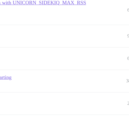
 even with UNICORN_SIDEKIQ_MAX_RSS
arting
3