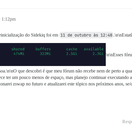
, 1:12pm
einicialização do Sidekiq foi em
11 de outubro às 12:48
.\n\nEstat
\n\nEsses fór
ssoa.\n\nO que descobri é que meu fórum não recebe nem de perto a qua
arece ter um pouco menos de espaço, mas planejo continuar executan
ei zswap no futuro e atualizarei este tópico nos próximos anos, se/qu
Resp