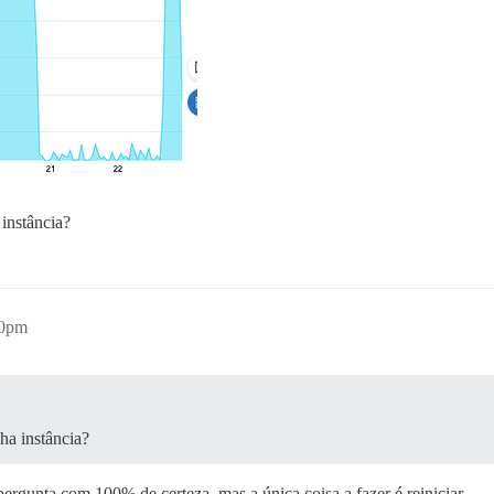
 instância?
00pm
ha instância?
ergunta com 100% de certeza, mas a única coisa a fazer é reiniciar.