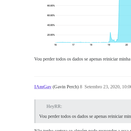
Vou perder todos os dados se apenas reiniciar minha
IAmGav
(Gavin Perch)
8
Setembro 23, 2020, 10:
HeyRR:
Vou perder todos os dados se apenas reiniciar min
Não tenho certeza se alguém pode responder a essa p