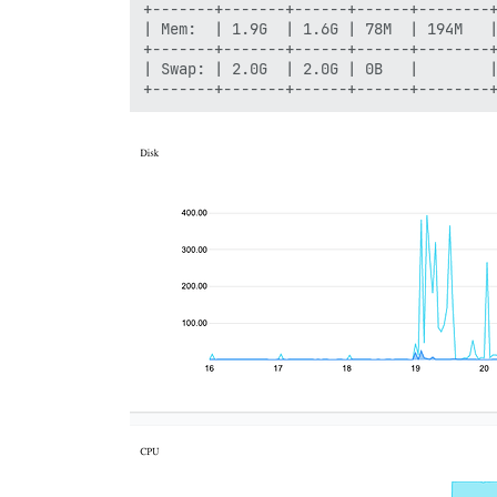
+-------+-------+------+------+--------+
| Mem:  | 1.9G  | 1.6G | 78M  | 194M   |
+-------+-------+------+------+--------+
| Swap: | 2.0G  | 2.0G | 0B   |        |