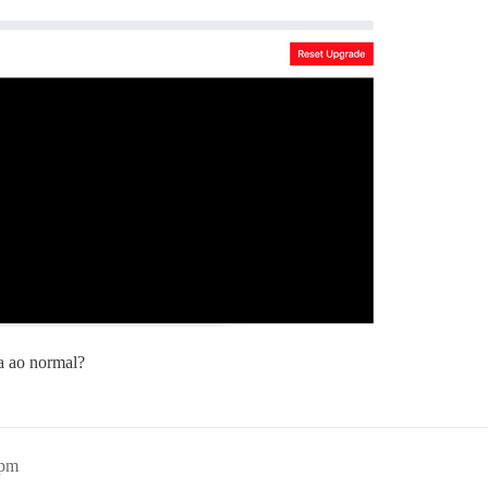
a ao normal?
3pm