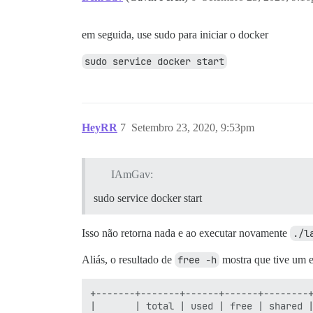
em seguida, use sudo para iniciar o docker
sudo service docker start
HeyRR
7
Setembro 23, 2020, 9:53pm
IAmGav:
sudo service docker start
Isso não retorna nada e ao executar novamente
./l
Aliás, o resultado de
free -h
mostra que tive um e
+-------+-------+------+------+--------+
|       | total | used | free | shared |