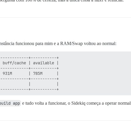
instância funcionou para mim e a RAM/Swap voltou ao normal:
------------+-----------+

 buff/cache | available |

------------+-----------+

 931M       | 785M      |

------------+-----------+

            |           |

build app
e tudo volta a funcionar, o Sidekiq começa a operar norma