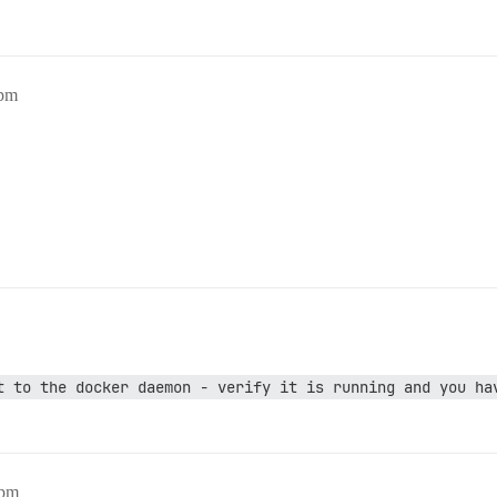
1pm
t to the docker daemon - verify it is running and you ha
6pm