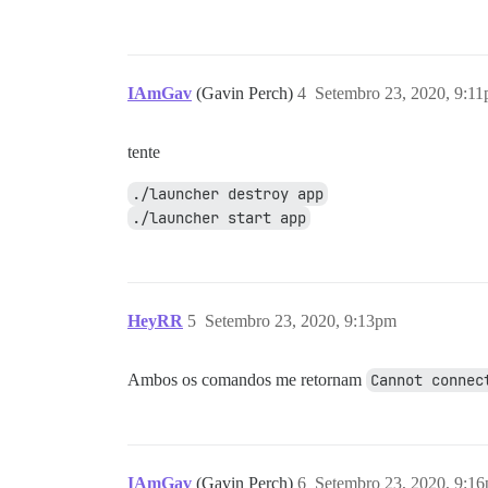
IAmGav
(Gavin Perch)
4
Setembro 23, 2020, 9:1
tente
./launcher destroy app
./launcher start app
HeyRR
5
Setembro 23, 2020, 9:13pm
Ambos os comandos me retornam
Cannot connec
IAmGav
(Gavin Perch)
6
Setembro 23, 2020, 9:1