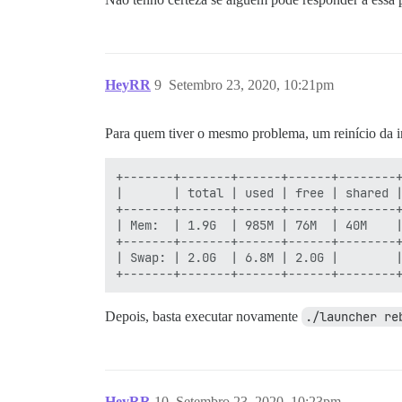
HeyRR
9
Setembro 23, 2020, 10:21pm
Para quem tiver o mesmo problema, um reinício da 
+-------+-------+------+------+--------+
|       | total | used | free | shared |
+-------+-------+------+------+--------+
| Mem:  | 1.9G  | 985M | 76M  | 40M    |
+-------+-------+------+------+--------+
| Swap: | 2.0G  | 6.8M | 2.0G |        |
Depois, basta executar novamente
./launcher re
HeyRR
10
Setembro 23, 2020, 10:23pm