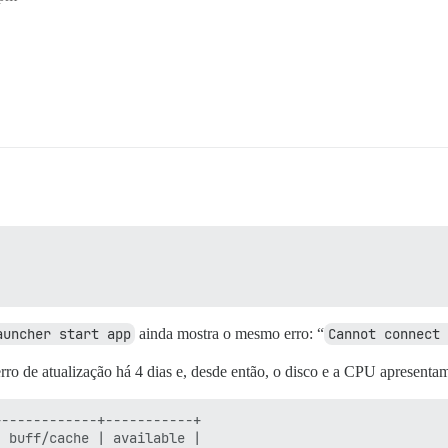
auncher start app
ainda mostra o mesmo erro: “
Cannot connect 
rro de atualização há 4 dias e, desde então, o disco e a CPU apresentam
------------+-----------+

 buff/cache | available |
