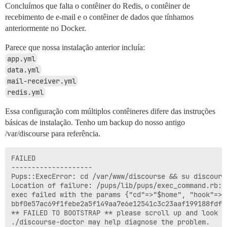
Concluímos que falta o contêiner do Redis, o contêiner de
recebimento de e-mail e o contêiner de dados que tínhamos
anteriormente no Docker.
Parece que nossa instalação anterior incluía:
app.yml
data.yml
mail-receiver.yml
redis.yml
Essa configuração com múltiplos contêineres difere das instruções
básicas de instalação. Tenho um backup do nosso antigo
/var/discourse para referência.
FAILED                                               
--------------------                                 
Pups::ExecError: cd /var/www/discourse && su discours
Location of failure: /pups/lib/pups/exec_command.rb:1
exec failed with the params {"cd"=>"$home", "hook"=>"
bbf0e57ac69f1febe2a5f149aa7e6e12541c3c23aaf199188fdf1
** FAILED TO BOOTSTRAP ** please scroll up and look f