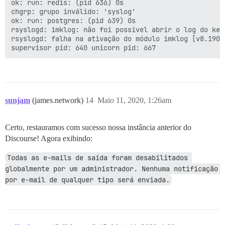
ok: run: redis: (pid 636) 0s                         
chgrp: grupo inválido: 'syslog'                      
ok: run: postgres: (pid 639) 0s                      
rsyslogd: imklog: não foi possível abrir o log do ker
rsyslogd: falha na ativação do módulo imklog [v8.1901
supervisor pid: 640 unicorn pid: 667
sunjam
(james.network)
14
Maio 11, 2020, 1:26am
Certo, restauramos com sucesso nossa instância anterior do
Discourse! Agora exibindo:
Todas as e-mails de saída foram desabilitados 
globalmente por um administrador. Nenhuma notificação 
por e-mail de qualquer tipo será enviada.