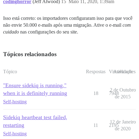
codinghorror
(Jeff Atwood)
15
Maio 11, 2020, 1:39am
Isso está correto: os importadores configuraram isso para que você
não envie 50.000 e-mails após uma migração. Ative o e-mail
com
cuidado
nas configurações do seu site.
Tópicos relacionados
Tópico
Respostas
Visualizações
Atividade
"Ensure sidekiq is running."
2 de Outubro
when it is definitely running
18
7948
de 2015
Self-hosting
Sidekiq heartbeat test failed,
12 de Janeiro
restarting
11
2195
de 2020
Self-hosting