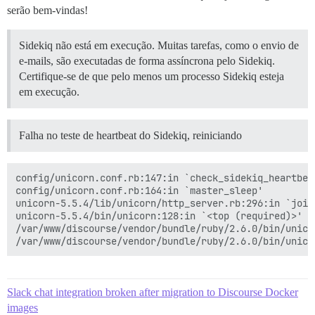
serão bem-vindas!
Sidekiq não está em execução. Muitas tarefas, como o envio de
e-mails, são executadas de forma assíncrona pelo Sidekiq.
Certifique-se de que pelo menos um processo Sidekiq esteja
em execução.
Falha no teste de heartbeat do Sidekiq, reiniciando
config/unicorn.conf.rb:147:in `check_sidekiq_heartbeat
config/unicorn.conf.rb:164:in `master_sleep'

unicorn-5.5.4/lib/unicorn/http_server.rb:296:in `join'
unicorn-5.5.4/bin/unicorn:128:in `<top (required)>'

/var/www/discourse/vendor/bundle/ruby/2.6.0/bin/unicor
Slack chat integration broken after migration to Discourse Docker
images