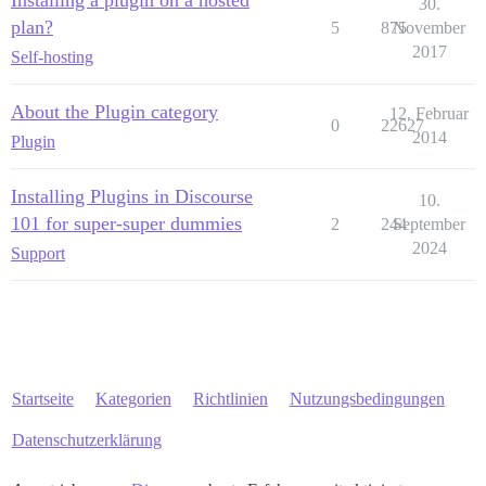
Installing a plugin on a hosted
30.
plan?
5
875
November
2017
Self-hosting
About the Plugin category
12. Februar
0
22627
2014
Plugin
Installing Plugins in Discourse
10.
101 for super-super dummies
2
244
September
2024
Support
Startseite
Kategorien
Richtlinien
Nutzungsbedingungen
Datenschutzerklärung