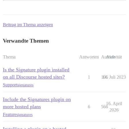
Beitrag im Thema anzeigen
Verwandte Themen
Thema
Antworten
Aufrufe
Aktivität
Is the Signature plugin installed
on all Discourse hosted sites?
1
106
14. Juli 2023
Support
signatures
Include the Signatures plugin on
16. April
more hosted plans
6
566
2026
Feature
signatures