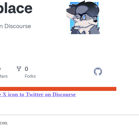
 X icon to Twitter on Discourse
Icon.