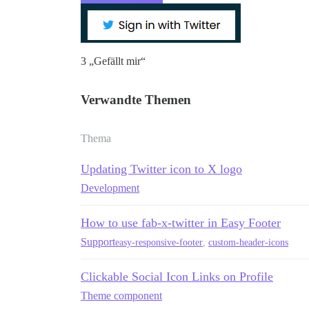
3 „Gefällt mir“
Verwandte Themen
Thema
Updating Twitter icon to X logo
Development
How to use fab-x-twitter in Easy Footer
Support
easy-responsive-footer
,
custom-header-icons
Clickable Social Icon Links on Profile
Theme component