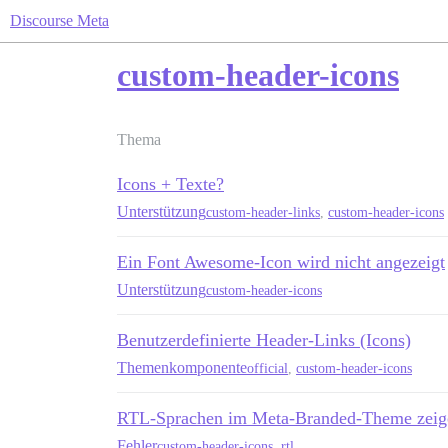
Discourse Meta
custom-header-icons
Thema
Icons + Texte?
Unterstützung
custom-header-links
,
custom-header-icons
Ein Font Awesome-Icon wird nicht angezeigt
Unterstützung
custom-header-icons
Benutzerdefinierte Header-Links (Icons)
Themenkomponente
official
,
custom-header-icons
RTL-Sprachen im Meta-Branded-Theme zeig
Fehler
custom-header-icons
,
rtl