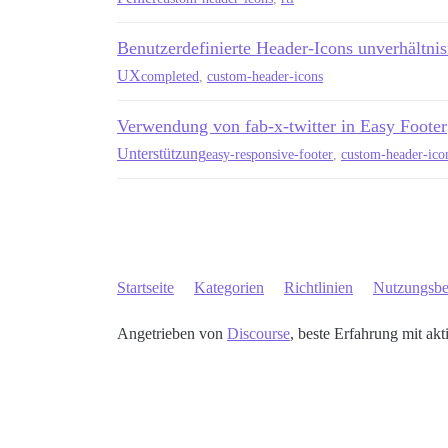
Benutzerdefinierte Header-Icons unverhältn
UX
completed
,
custom-header-icons
Verwendung von fab-x-twitter in Easy Footer
Unterstützung
easy-responsive-footer
,
custom-header-ico
Startseite
Kategorien
Richtlinien
Nutzungsb
Angetrieben von
Discourse
, beste Erfahrung mit akt