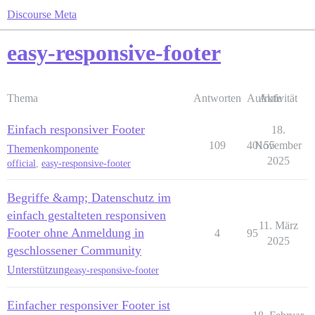
Discourse Meta
easy-responsive-footer
Thema
Antworten
Aufrufe
Aktivität
Einfach responsiver Footer
18.
109
40155
November
Themenkomponente
2025
official
,
easy-responsive-footer
Begriffe &amp; Datenschutz im
einfach gestalteten responsiven
11. März
Footer ohne Anmeldung in
4
95
2025
geschlossener Community
Unterstützung
easy-responsive-footer
Einfacher responsiver Footer ist