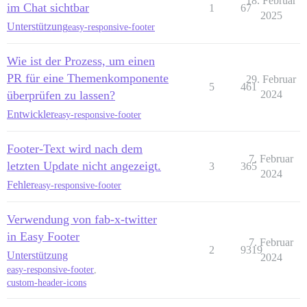
18. Februar
im Chat sichtbar
1
67
2025
Unterstützung
easy-responsive-footer
Wie ist der Prozess, um einen
PR für eine Themenkomponente
29. Februar
5
461
überprüfen zu lassen?
2024
Entwickler
easy-responsive-footer
Footer-Text wird nach dem
7. Februar
letzten Update nicht angezeigt.
3
365
2024
Fehler
easy-responsive-footer
Verwendung von fab-x-twitter
in Easy Footer
7. Februar
2
9319
Unterstützung
2024
easy-responsive-footer
,
custom-header-icons