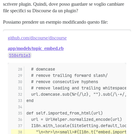
scrivere plugin. Quindi, dove posso guardare se voglio cambiare
file specifici su Discourse da un plugin?
Possiamo prendere un esempio modificando questo file:
github.com/discourse/discourse
app/models/topic_embed.rb
5584fb1e3
  # downcase
  # remove trailing forward slash/
  # remove consecutive hyphens
  # remove leading and trailing whitespace
  url.downcase.sub(%r{/\z}, "").sub(/\-+/, "-
end
def self.imported_from_html(url)
  url = UrlHelper.normalized_encode(url)
  I18n.with_locale(SiteSetting.default_locale
    "\n<hr>\n<small>#{I18n.t("embed.imported_