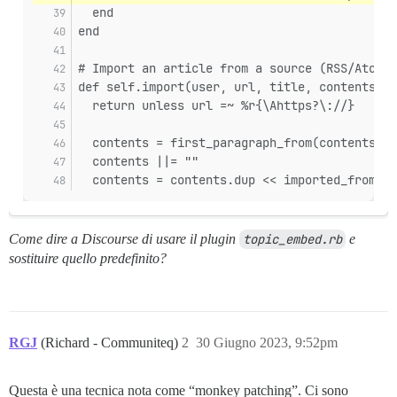
  end
end
# Import an article from a source (RSS/Atom/O
def self.import(user, url, title, contents, c
  return unless url =~ %r{\Ahttps?\://}
  contents = first_paragraph_from(contents) i
  contents ||= ""
  contents = contents.dup << imported_from_ht
Come dire a Discourse di usare il plugin
topic_embed.rb
e
sostituire quello predefinito?
RGJ
(Richard - Communiteq)
2
30 Giugno 2023, 9:52pm
Questa è una tecnica nota come “monkey patching”. Ci sono