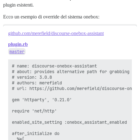
plugin esistenti.
Ecco un esempio di override del sistema onebox:
github.com/merefield/discourse-onebox-assistant
plugin.rb
master
# name: discourse-onebox-assistant

# about: provides alternative path for grabbing one
# version: 3.0.8

# authors: merefield

# url: https://github.com/merefield/discourse-onebox
gem 'httparty', '0.21.0'

require 'net/http'

enabled_site_setting :onebox_assistant_enabled

after_initialize do

  %w[
