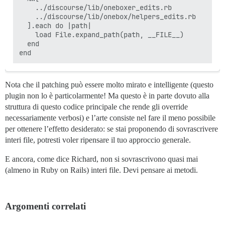
    ../discourse/lib/oneboxer_edits.rb

    ../discourse/lib/onebox/helpers_edits.rb

  ].each do |path|

    load File.expand_path(path, __FILE__)

  end

Nota che il patching può essere molto mirato e intelligente (questo
plugin non lo è particolarmente! Ma questo è in parte dovuto alla
struttura di questo codice principale che rende gli override
necessariamente verbosi) e l’arte consiste nel fare il meno possibile
per ottenere l’effetto desiderato: se stai proponendo di sovrascrivere
interi file, potresti voler ripensare il tuo approccio generale.
E ancora, come dice Richard, non si sovrascrivono quasi mai
(almeno in Ruby on Rails) interi file. Devi pensare ai metodi.
Argomenti correlati