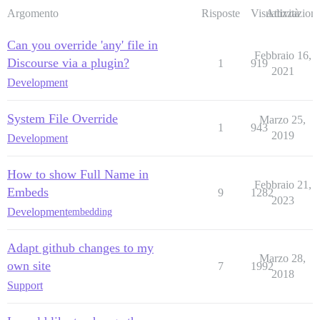
Argomento
Risposte
Visualizzazioni
Attività
Can you override 'any' file in
Febbraio 16,
Discourse via a plugin?
1
919
2021
Development
System File Override
Marzo 25,
1
943
2019
Development
How to show Full Name in
Febbraio 21,
Embeds
9
1282
2023
Development
embedding
Adapt github changes to my
Marzo 28,
own site
7
1992
2018
Support