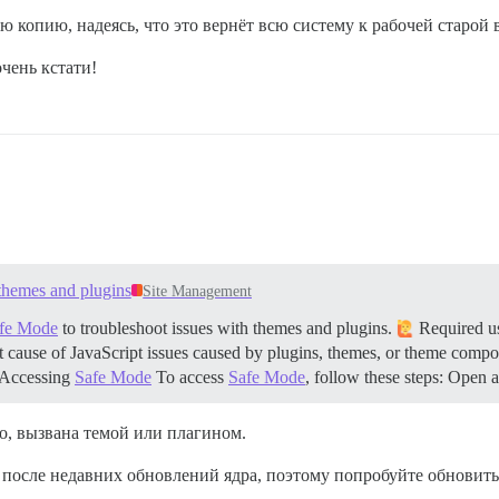
 копию, надеясь, что это вернёт всю систему к рабочей старой в
чень кстати!
themes and plugins
Site Management
fe Mode
to troubleshoot issues with themes and plugins.
Required use
oot cause of JavaScript issues caused by plugins, themes, or theme compone
Accessing
Safe Mode
To access
Safe Mode
, follow these steps: Ope
го, вызвана темой или плагином.
 после недавних обновлений ядра, поэтому попробуйте обновить 