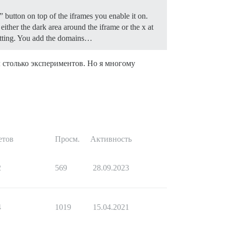
button on top of the iframes you enable it on.
either the dark area around the iframe or the x at
setting. You add the domains…
ёл столько экспериментов. Но я многому
етов
Просм.
Активность
2
569
28.09.2023
4
1019
15.04.2021