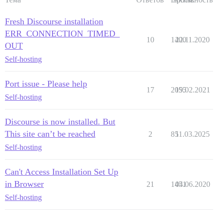
Fresh Discourse installation
ERR_CONNECTION_TIMED_
10
1400
22.11.2020
OUT
Self-hosting
Port issue - Please help
17
2055
19.02.2021
Self-hosting
Discourse is now installed. But
This site can’t be reached
2
85
11.03.2025
Self-hosting
Can't Access Installation Set Up
in Browser
21
1451
04.06.2020
Self-hosting