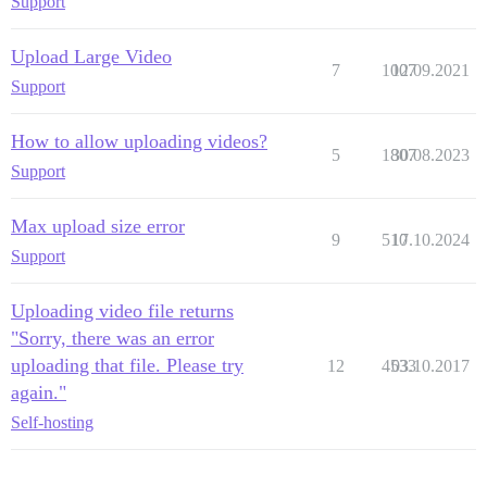
Support
Upload Large Video
7
1007
12.09.2021
Support
How to allow uploading videos?
5
1807
30.08.2023
Support
Max upload size error
9
510
17.10.2024
Support
Uploading video file returns
"Sorry, there was an error
uploading that file. Please try
12
4533
03.10.2017
again."
Self-hosting