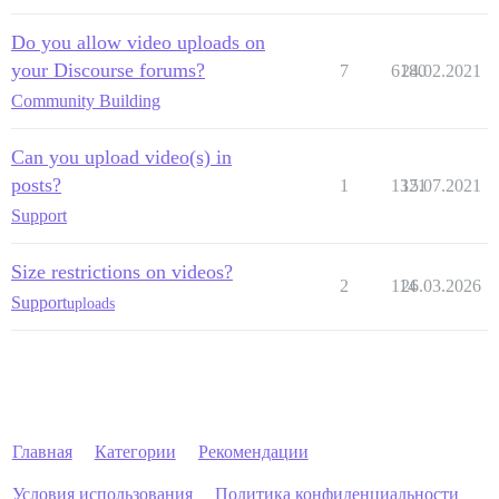
Do you allow video uploads on
your Discourse forums?
7
6180
24.02.2021
Community Building
Can you upload video(s) in
posts?
1
1321
15.07.2021
Support
Size restrictions on videos?
2
114
26.03.2026
Support
uploads
Главная
Категории
Рекомендации
Условия использования
Политика конфиденциальности