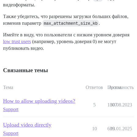
видеоформаты.
Также убедитесь, что разрешены загрузки больших файлов,
изменив параметр
max_attachment_size_kb
.
Имейте в виду, что пользователи с низким уровнем доверия
low trust users
(например, уровень доверия 0) не могут
публиковать видео.
Связанные темы
Тема
Ответов
Просм.
Активность
How to allow uploading videos?
5
1807
30.08.2023
Support
Upload video directly
10
639
03.01.2025
Support