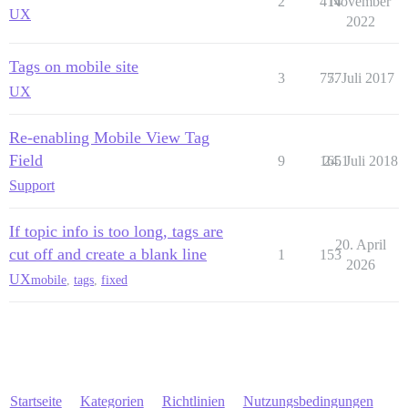
2
414
November
UX
2022
Tags on mobile site
3
777
5. Juli 2017
UX
Re-enabling Mobile View Tag
Field
9
1651
24. Juli 2018
Support
If topic info is too long, tags are
20. April
cut off and create a blank line
1
153
2026
UX
mobile
,
tags
,
fixed
Startseite
Kategorien
Richtlinien
Nutzungsbedingungen