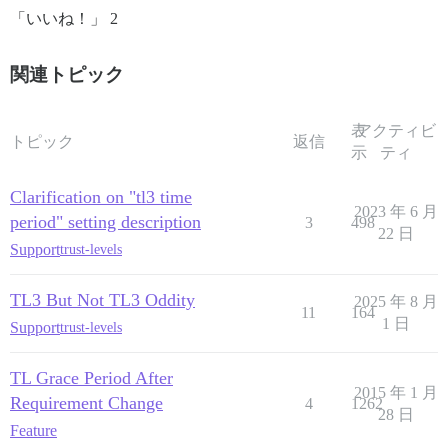
「いいね！」 2
関連トピック
表
アクティビ
トピック
返信
示
ティ
Clarification on "tl3 time
2023 年 6 月
period" setting description
3
498
22 日
Support
trust-levels
TL3 But Not TL3 Oddity
2025 年 8 月
11
164
1 日
Support
trust-levels
TL Grace Period After
2015 年 1 月
Requirement Change
4
1262
28 日
Feature