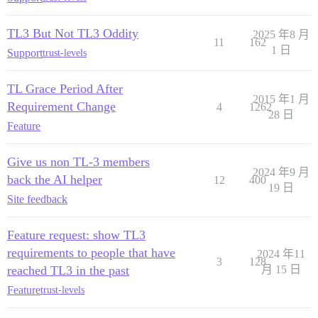
TL3 But Not TL3 Oddity
2025 年8 月
11
162
1 日
Support
trust-levels
TL Grace Period After
2015 年1 月
Requirement Change
4
1262
28 日
Feature
Give us non TL-3 members
2024 年9 月
back the AI helper
12
400
19 日
Site feedback
Feature request: show TL3
requirements to people that have
2024 年11
3
128
reached TL3 in the past
月 15 日
Feature
trust-levels