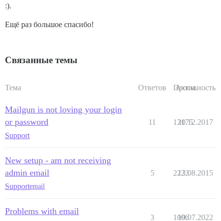
:).
Ещё раз большое спасибо!
Связанные темы
Тема
Ответов
Просм.
Активность
Mailgun is not loving your login
or password
11
13175
20.12.2017
Support
New setup - am not receiving
admin email
5
2223
13.08.2015
Support
email
Problems with email
3
1006
19.07.2022