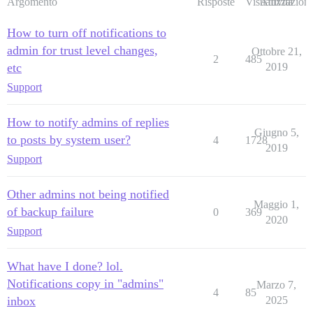
Argomento
Risposte
Visualizzazioni
Attività
How to turn off notifications to
admin for trust level changes,
Ottobre 21,
2
485
etc
2019
Support
How to notify admins of replies
Giugno 5,
to posts by system user?
4
1728
2019
Support
Other admins not being notified
Maggio 1,
of backup failure
0
369
2020
Support
What have I done? lol.
Notifications copy in "admins"
Marzo 7,
4
85
inbox
2025