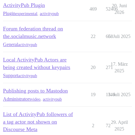
ActivityPub Plugin
20. Juni
469
52406
2026
Plugin
experimental
,
activitypub
Forum federation thread on
the.socialmusic.network
22
668
5. Juli 2025
General
activitypub
Local ActivityPub Actors are
17. März
being created without keypairs
20
271
2025
Support
activitypub
Publishing posts to Mastodon
19
1146
3. Juli 2025
Administrators
video
,
activitypub
List of ActivityPub followers of
a tag actor not shown on
29. April
2
72
Discourse Meta
2025