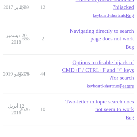
hijacked?
12
20 يناير 2017
2914
Bug
keyboard-shortcuts
Navigating directly to search
20 ديسمبر
page does not work
658
2
2018
Bug
Options to disable hijack of
CMD+F / CTRL+F and "/" keys
44
25 يونيو 2019
50876
for search?
Feature
keyboard-shortcuts
Two-letter in topic search does
12 أبريل
not seem to work
2626
10
2016
Bug