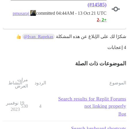
(#14585)
committed
04:44AM - 13 Oct 21 UTC
pmusaraj
-2
+2
شكرًا لك على الإبلاغ عن هذه المشكلة
@Ivan_Rapekas
4 إعجابات
الموضوعات ذات الصلة
مرات
الموضوع
الردود
النشاط
العرض
Search results for Replit Forums
19 نوفمبر
not linking properly
530
4
2023
Bug
Search keyboard shortcuts