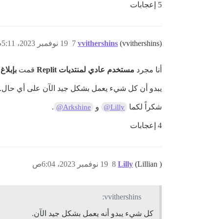
5 إعجابات
(vvithershins)
vvithershins
7
19 نوفمبر 2023، 5:11ص
أنا مجرد
مستخدم عادي لمنتديات Replit
قمت
بإبلاغ
يبدو أن كل شيء يعمل بشكل جيد الآن على أي حال.
شكراً لكما
و
.
@Arkshine
@Lilly
4 إعجابات
(Lillian )
Lilly
8
19 نوفمبر 2023، 6:04ص
vvithershins:
كل شيء يبدو أنه يعمل بشكل جيد الآن.