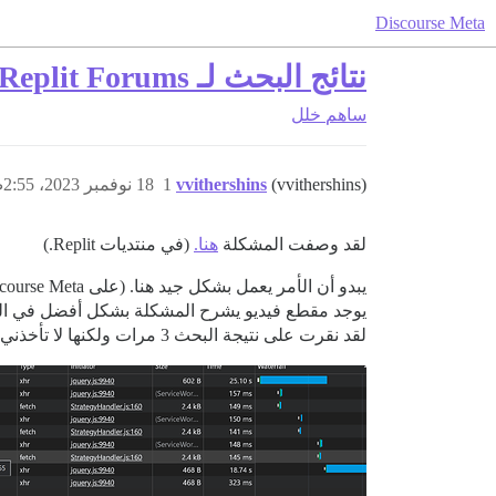
Discourse Meta
نتائج البحث لـ Replit Forums لا ترتبط بشكل صحيح
ساهم
خلل
(vvithershins)
vvithershins
1
18 نوفمبر 2023، 2:55ص
لقد وصفت المشكلة
هنا.
(في منتديات Replit.)
يبدو أن الأمر يعمل بشكل جيد هنا. (على Discourse Meta)
يوجد مقطع فيديو يشرح المشكلة بشكل أفضل في الراب
لقد نقرت على نتيجة البحث 3 مرات ولكنها لا تأخذني إليها أبدًا: