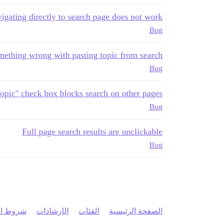
igating directly to search page does not work
Bug
ething wrong with pasting topic from search
Bug
 topic" check box blocks search on other pages
Bug
Full page search results are unclickable
Bug
الصفحة الرئيسية
الفئات
الإرشادات
شروط ال