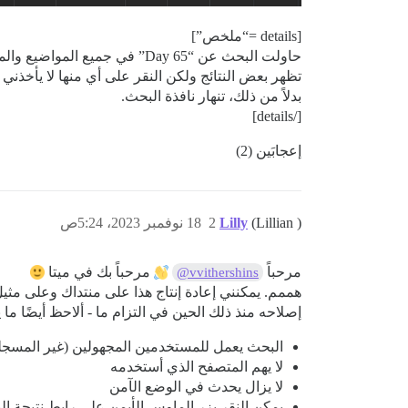
[details =“ملخص”]
حاولت البحث عن “Day 65” في جميع المواضيع والمنشورات.
تظهر بعض النتائج ولكن النقر على أي منها لا يأخذني إل
بدلاً من ذلك، تنهار نافذة البحث.
[/details]
إعجابَين (2)
(Lillian )
Lilly
2
18 نوفمبر 2023، 5:24ص
مرحباً
مرحباً بك في ميتا
@vvithershins
هممم. يمكنني إعادة إنتاج هذا على منتداك وعلى مثيل
إصلاحه منذ ذلك الحين في التزام ما - ألاحظ أيضًا ما ي
البحث يعمل للمستخدمين المجهولين (غير المسجل
لا يهم المتصفح الذي أستخدمه
لا يزال يحدث في الوضع الآمن
يمكن النقر بزر الماوس الأيمن على رابط نتيجة البحث وات