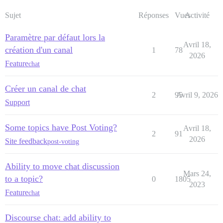
Sujet
Réponses
Vues
Activité
Paramètre par défaut lors la
Avril 18,
création d'un canal
1
78
2026
Feature
chat
Créer un canal de chat
2
95
Avril 9, 2026
Support
Some topics have Post Voting?
Avril 18,
2
91
2026
Site feedback
post-voting
Ability to move chat discussion
Mars 24,
to a topic?
0
1805
2023
Feature
chat
Discourse chat: add ability to