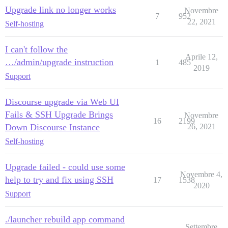
Upgrade link no longer works
Novembre
7
952
22, 2021
Self-hosting
I can't follow the
Aprile 12,
…/admin/upgrade instruction
1
485
2019
Support
Discourse upgrade via Web UI
Fails & SSH Upgrade Brings
Novembre
16
2199
Down Discourse Instance
26, 2021
Self-hosting
Upgrade failed - could use some
Novembre 4,
help to try and fix using SSH
17
1538
2020
Support
./launcher rebuild app command
Settembre