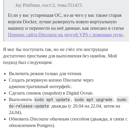
Jay Pfaffman, пост:2, тема:351415:
Если у вас устаревшая ОС, из-за чего у вас также старая
версия Docker, лучше развернуть новую виртуальную
машину и перенести на неё данные, как описано в статье
Перенос сайта Discourse на другой VPS с помощью rsync
.
Я мог бы поступить так, но не счёл эти инструкции
достаточно простыми для выполнения без ошибок. Мой
подход был следующим:
Включить режим только для чтения.
Создать резервную копию Discourse через
административный интерфейс.
Сделать снимок (snapshot) в Digital Ocean.
Выполнить
sudo apt update
,
sudo apt upgrade
,
sudo 
do-release-update
дважды (с 20.04 на 22.04, затем на
24.04).
Обновить Discourse обычным способом (дважды, в связи с
обновлением Postgres).