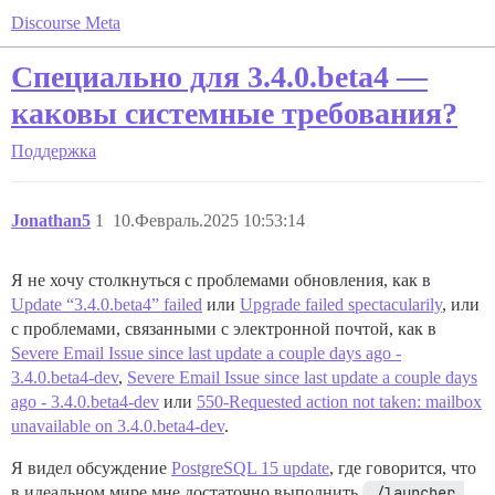
Discourse Meta
Специально для 3.4.0.beta4 —
каковы системные требования?
Поддержка
Jonathan5
1
10.Февраль.2025 10:53:14
Я не хочу столкнуться с проблемами обновления, как в
Update “3.4.0.beta4” failed
или
Upgrade failed spectacularily
, или
с проблемами, связанными с электронной почтой, как в
Severe Email Issue since last update a couple days ago -
3.4.0.beta4-dev
,
Severe Email Issue since last update a couple days
ago - 3.4.0.beta4-dev
или
550-Requested action not taken: mailbox
unavailable on 3.4.0.beta4-dev
.
Я видел обсуждение
PostgreSQL 15 update
, где говорится, что
в идеальном мире мне достаточно выполнить
./launcher 