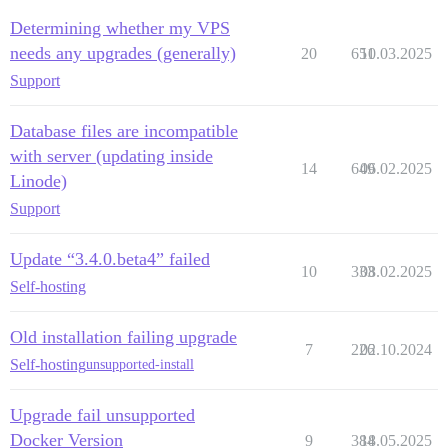
Determining whether my VPS
needs any upgrades (generally)
20
651
10.03.2025
Support
Database files are incompatible
with server (updating inside
14
649
06.02.2025
Linode)
Support
Update “3.4.0.beta4” failed
10
333
08.02.2025
Self-hosting
Old installation failing upgrade
7
226
02.10.2024
Self-hosting
unsupported-install
Upgrade fail unsupported
Docker Version
9
384
18.05.2025