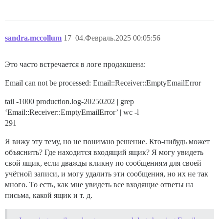
sandra.mccollum
17
04.Февраль.2025 00:05:56
Это часто встречается в логе продакшена:
Email can not be processed: Email::Receiver::EmptyEmailError
tail -1000 production.log-20250202 | grep
‘Email::Receiver::EmptyEmailError’ | wc -l
291
Я вижу эту тему, но не понимаю решение. Кто-нибудь может
объяснить? Где находится входящий ящик? Я могу увидеть
свой ящик, если дважды кликну по сообщениям для своей
учётной записи, и могу удалить эти сообщения, но их не так
много. То есть, как мне увидеть все входящие ответы на
письма, какой ящик и т. д.