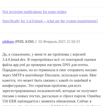
Not receiving notifications for some replies
Specifically for 3.4.0.beta4 -- what are the system requirements?
philsgu
(PHIL KIM)
2
02.Февраль.2025 21:50:33
Да, к сожалению, у меня те же проблемы с версией
3.4.0.beta4-dev. Я перепробовал всё: от повторной оценки
файла app.yml до проверки настроек DNS для почты.
Парадоксально, но из терминала я смог отправить письмо
через SMTP в контейнере Discourse, используя wasm. Мне
кажется, это может быть связано с какой-то ошибкой в
конфигурации. Это серьёзная проблема для всех
зарегистрированных пользователей, которые не получают
письма о новых постах, рассылках и сбросе пароля. Ошибка
550 ERR наблюдается с момента обновления. Сейчас я