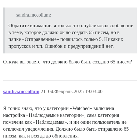
Сообщение (694 копии)

Не удалось обработать письмо: Email::Receiver::EmptyEm
sandra.mccollum:
Обратите внимание: я только что опубликовал сообщение
в теме, которое должно было создать 65 писем, но в
Трассировка стека

папке «Отправленные» появилось только 5. Никаких
пропусков и т.п. Ошибок и предупреждений нет.
/var/www/discourse/vendor/bundle/ruby/3.3.0/gems/acti
/var/www/discourse/vendor/bundle/ruby/3.3.0/gems/acti
/var/www/discourse/vendor/bundle/ruby/3.3.0/gems/acti
Откуда вы знаете, что должно было быть создано 65 писем?
/var/www/discourse/vendor/bundle/ruby/3.3.0/gems/acti
/var/www/discourse/vendor/bundle/ruby/3.3.0/gems/acti
/var/www/discourse/lib/email/processor.rb:183:in `log
/var/www/discourse/lib/email/processor.rb:29:in `rescu
/var/www/discourse/lib/email/processor.rb:16:in `proce
sandra.mccollum
21
04.Февраль.2025 19:03:40
/var/www/discourse/lib/email/processor.rb:13:in `proce
/var/www/discourse/app/jobs/scheduled/poll_mailbox.rb
/var/www/discourse/app/jobs/scheduled/poll_mailbox.rb
Я точно знаю, что у категории «Watched» включена
/var/www/discourse/vendor/bundle/ruby/3.3.0/gems/net-
/var/www/discourse/vendor/bundle/ruby/3.3.0/gems/net-
настройка «Наблюдаемые категории», сама категория
/var/www/discourse/app/jobs/scheduled/poll_mailbox.rb
помечена как «Наблюдаемая», и ни один пользователь не
/var/www/discourse/vendor/bundle/ruby/3.3.0/gems/net-
отключил уведомления. Должно было быть отправлено 65
/var/www/discourse/app/jobs/scheduled/poll_mailbox.rb:
писем, как и всегда до обновления.
/var/www/discourse/app/jobs/scheduled/poll_mailbox.rb: