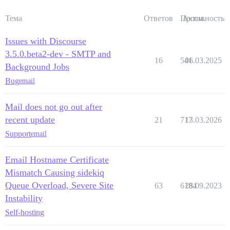
Тема
Ответов
Просм.
Активность
Issues with Discourse
3.5.0.beta2-dev - SMTP and
16
541
06.03.2025
Background Jobs
Bug
email
Mail does not go out after
recent update
21
717
13.03.2026
Support
email
Email Hostname Certificate
Mismatch Causing sidekiq
Queue Overload, Severe Site
63
6184
28.09.2023
Instability
Self-hosting