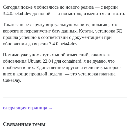
/var/www/discourse/app/jobs/base.rb:316:in `block (2 
Сегодня позже я обновлюсь до нового релиза — с версии
/var/www/discourse/vendor/bundle/ruby/3.3.0/gems/rail
/var/www/discourse/vendor/bundle/ruby/3.3.0/gems/rail
3.4.0.beta4-dev до новой — и посмотрю, изменится ли что-то.
/var/www/discourse/app/jobs/base.rb:303:in `block in p
/var/www/discourse/app/jobs/base.rb:299:in `each'

Также я перезагружу виртуальную машину; полагаю, это
/var/www/discourse/app/jobs/base.rb:299:in `perform'

корректно перезапустит базу данных. Кстати, установка БД
/var/www/discourse/app/jobs/base.rb:379:in `perform'

прошла успешно в соответствии с документацией при
/var/www/discourse/vendor/bundle/ruby/3.3.0/gems/mini
обновлении до версии 3.4.0.beta4-dev.
/var/www/discourse/vendor/bundle/ruby/3.3.0/gems/mini
Помимо уже упомянутых мной изменений, таких как
обновления Ubuntu 22.04 для containerd, я не думаю, что
проблема в них. Единственное другое изменение, которое я
внес в конце прошлой недели, — это установка плагина
CakeDay.
следующая страница →
Связанные темы