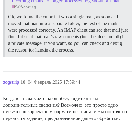
Incoming emails no longer processed, log showing Email can not be processed: Email::Receiver::EmptyEmailError
Self-hosting
Ok, we found the culprit. It was a single mail, as soon as I
moved that mail into a separate folder, the rest of the mails
were processed correctly. An IMAP client can see that mail just
fine. I’d send that mail’s raw contents (incl. headers and all) in
a private message, if you want, so you can check and debug
the reason for hanging the process.
zogstrip
18
04.Февраль.2025 17:59:44
Когда вы нажимаете на ошибку, видите ли вы
дополнительные сведения? Возможно, это просто одно
письмо с некорректным форматированием, и мы постоянно
переносим задание, предназначенное для его обработки.