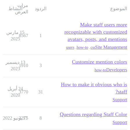
مرات
الموضوع
الردود
النشاط
العرض
Make staff users more
recognizable with customized
15 مارس
8567
1
2025
avatars, posts, and mentions
Site Management
users
,
how-to
,
css
Customize mention colors
13 ديسمبر
1910
3
2023
Developers
how-to
How to make it obvious who is
24 أبريل
staff?
3770
31
2020
Support
Questions regarding Staff Color
8
17 يونيو 2022
3275
Support