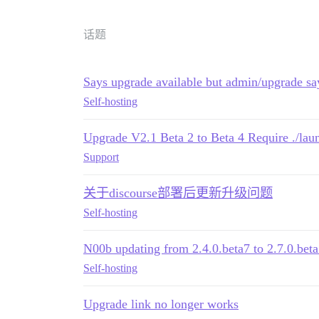
话题
Says upgrade available but admin/upgrade sa
Self-hosting
Upgrade V2.1 Beta 2 to Beta 4 Require ./lau
Support
关于discourse部署后更新升级问题
Self-hosting
N00b updating from 2.4.0.beta7 to 2.7.0.bet
Self-hosting
Upgrade link no longer works