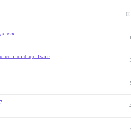
回
ys none
ncher rebuild app Twice
a7