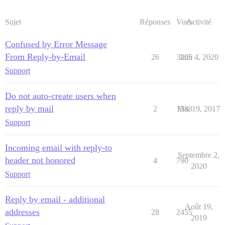
Sujet
Réponses
Vues
Activité
Confused by Error Message
From Reply-by-Email
26
3205
Juin 4, 2020
Support
Do not auto-create users when
reply by mail
2
1583
Mai 19, 2017
Support
Incoming email with reply-to
Septembre 2,
header not honored
4
790
2020
Support
Reply by email - additional
Août 19,
addresses
28
2455
2019