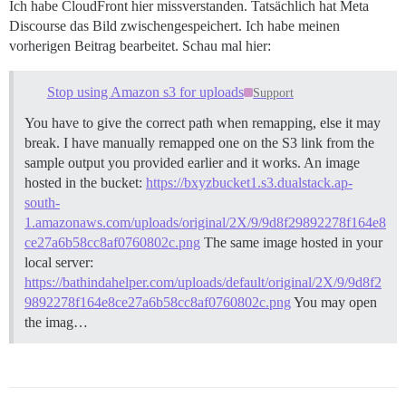
Ich habe CloudFront hier missverstanden. Tatsächlich hat Meta
Discourse das Bild zwischengespeichert. Ich habe meinen
vorherigen Beitrag bearbeitet. Schau mal hier:
Stop using Amazon s3 for uploads
Support
You have to give the correct path when remapping, else it may
break. I have manually remapped one on the S3 link from the
sample output you provided earlier and it works. An image
hosted in the bucket:
https://bxyzbucket1.s3.dualstack.ap-
south-
1.amazonaws.com/uploads/original/2X/9/9d8f29892278f164e8
ce27a6b58cc8af0760802c.png
The same image hosted in your
local server:
https://bathindahelper.com/uploads/default/original/2X/9/9d8f2
9892278f164e8ce27a6b58cc8af0760802c.png
You may open
the imag…