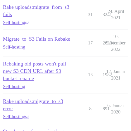
Rake uploads:migrate_from_s3
24. April
fails
31
3241
2021
Self-hosting
s3
10.
Migrate_to_S3 Fails on Rebake
17
2630
September
Self-hosting
2022
Rebaking old posts won't pull
new S3 CDN URL after S3
12. Januar
13
1982
bucket rename
2021
Self-hosting
Rake uploads:migrate_to_s3
6. Januar
error
8
891
2020
Self-hosting
s3