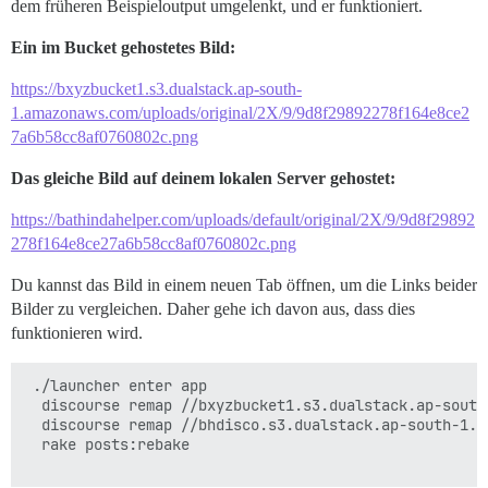
dem früheren Beispieloutput umgelenkt, und er funktioniert.
Ein im Bucket gehostetes Bild:
https://bxyzbucket1.s3.dualstack.ap-south-
1.amazonaws.com/uploads/original/2X/9/9d8f29892278f164e8ce2
7a6b58cc8af0760802c.png
Das gleiche Bild auf deinem lokalen Server gehostet:
https://bathindahelper.com/uploads/default/original/2X/9/9d8f29892
278f164e8ce27a6b58cc8af0760802c.png
Du kannst das Bild in einem neuen Tab öffnen, um die Links beider
Bilder zu vergleichen. Daher gehe ich davon aus, dass dies
funktionieren wird.
 ./launcher enter app

  discourse remap //bxyzbucket1.s3.dualstack.ap-south
  discourse remap //bhdisco.s3.dualstack.ap-south-1.a
  rake posts:rebake
