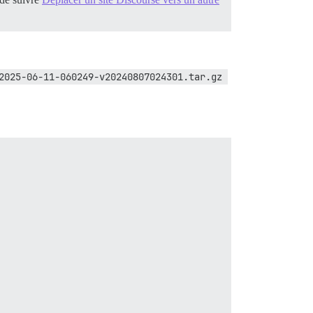
2025-06-11-060249-v20240807024301.tar.gz 
/man1/psql.1.gz because link group psql.1.gz is broken
