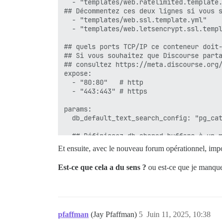
  - "templates/web.ratelimited.template.
## Décommentez ces deux lignes si vous s
FAILED

  - "templates/web.ssl.template.yml"

--------------------

  - "templates/web.letsencrypt.ssl.templ
Pups::ExecError: DEBIAN_FRONTEND=noninteractive a
Location of failure: /usr/local/lib/ruby
## quels ports TCP/IP ce conteneur doit-
exec failed with the params "DEBIAN_FRON
## Si vous souhaitez que Discourse parta
bootstrap failed with exit code 100

## consultez https://meta.discourse.org/
** FAILED TO BOOTSTRAP ** veuillez faire
expose:

./discourse-doctor peut aider à diagnost
  - "80:80"   # http

  - "443:443" # https

params:

  db_default_text_search_config: "pg_cat
  ## Définissez db_shared_buffers à un m
  ## sera défini automatiquement par boo
Et ensuite, avec le nouveau forum opérationnel, impor
  db_shared_buffers: "1024MB"

Est-ce que cela a du sens ?
ou est-ce que je manque
  ## peut améliorer les performances de 
  #db_work_mem: "40MB"

  ## Quelle révision Git ce conteneur do
pfaffman
(Jay Pfaffman)
5
Juin 11, 2025, 10:38