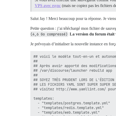
Building dependency tree...

VPS avec rsync
(mais ne copiez pas les fichiers d
Reading state information...

The following packages were automaticall
  libcommon-sense-perl libio-pty-perl li
Salut Jay ! Merci beaucoup pour ta réponse. Je viens 
  libjson-xs-perl libllvm19 libtypes-ser
  postgresql-client-common postgresql-co
Petite question : j’ai téléchargé mon fichier de sauv
Use 'apt autoremove' to remove them.

(4,6 Go compressé)
La version du forum était
The following packages will be REMOVED:

  postgresql-15* postgresql-15-pgvector*
Je prévoyais d’initialiser la nouvelle instance en for
0 upgraded, 0 newly installed, 3 to remo
After this operation, 60.9 MB disk space
(Reading database ... 33951 files and di
## voici le modèle tout-en-un et autonom
Removing postgresql-15-pgvector (0.8.0-1
##

Removing postgresql-15 (15.12-1.pgdg120+
## Après avoir apporté des modifications
invoke-rc.d: could not determine current
## /var/discourse/launcher rebuild app

update-alternatives: warning: forcing re
##

Removing postgresql-client-15 (15.12-1.p
## SOYEZ TRÈS PRUDENT LORS DE L'ÉDITION 
Processing triggers for postgresql-commo
## LES FICHIERS YAML SONT SUPER SUPER SE
Building PostgreSQL dictionaries from in
## visitez http://www.yamllint.com/ pour
Removing obsolete dictionary files:

(Reading database ... 31913 files and di
templates:

Purging configuration files for postgres
  - "templates/postgres.template.yml"

Dropping cluster main...

  - "templates/redis.template.yml"

  - "templates/web.template.yml"
