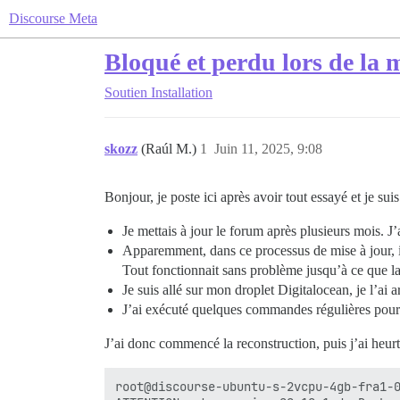
Discourse Meta
Bloqué et perdu lors de la 
Soutien
Installation
skozz
(Raúl M.)
1
Juin 11, 2025, 9:08
Bonjour, je poste ici après avoir tout essayé et je su
Je mettais à jour le forum après plusieurs mois. J
Apparemment, dans ce processus de mise à jour, i
Tout fonctionnait sans problème jusqu’à ce que l
Je suis allé sur mon droplet Digitalocean, je l’ai ar
J’ai exécuté quelques commandes régulières pour l
J’ai donc commencé la reconstruction, puis j’ai heurt
root@discourse-ubuntu-s-2vcpu-4gb-fra1-0