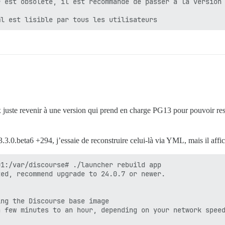
 est obsolète, il est recommandé de passer à la version 
x juste revenir à une version qui prend en charge PG13 pour pouvoir re
3.0.beta6 +294, j’essaie de reconstruire celui-là via YML, mais il affich
1:/var/discourse# ./launcher rebuild app

ed, recommend upgrade to 24.0.7 or newer.

ng the Discourse base image

 few minutes to an hour, depending on your network speed