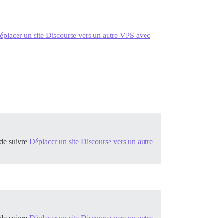
éplacer un site Discourse vers un autre VPS avec
-rwx containers/app.yml

 de suivre
Déplacer un site Discourse vers un autre
pt/archives/partial/*.deb /var/cache/apt/*.bin || true'

 de suivre
Déplacer un site Discourse vers un autre