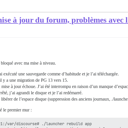
mise à jour du forum, problèmes avec
is bloqué avec ma mise à niveau.
’ai exécuté une sauvegarde comme d’habitude et je l’ai téléchargée.
l y a une migration de PG 13 vers 15.
a mise à jour échoue. J’ai été interrompu en raison d’un manque d’espac
rêté, j’ai agrandi le disque et je l’ai redémarré.
ibérer de l’espace disque (suppression des anciens journaux, ./launcher
é le premier mur :
1:/var/discourse# ./launcher rebuild app
