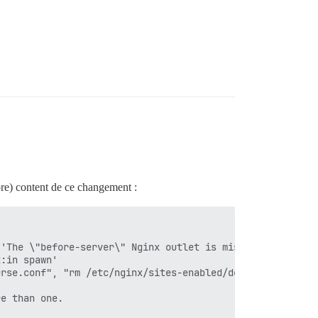
re) content de ce changement :
'The \"before-server\" Nginx outlet is missing. This ver
:in spawn'

urse.conf", "rm /etc/nginx/sites-enabled/default", "mkdi
e than one.
