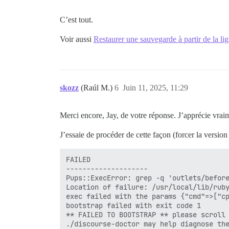
C’est tout.
Voir aussi
Restaurer une sauvegarde à partir de la 
skozz
(Raúl M.)
6
Juin 11, 2025, 11:29
Merci encore, Jay, de votre réponse. J’apprécie vrai
J’essaie de procéder de cette façon (forcer la ver
FAILED

--------------------

Pups::ExecError: grep -q 'outlets/before
Location of failure: /usr/local/lib/ruby
exec failed with the params {"cmd"=>["c
bootstrap failed with exit code 1

** FAILED TO BOOTSTRAP ** please scroll 
./discourse-doctor may help diagnose the