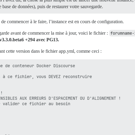
e base de données), puis de restaurer votre sauvegarde.
y installed and are no longer required:

bipc-run-perl libjson-perl

de commencer à le faire, l’instance est en cours de configuration.
ialiser-perl libz3-4

mmon postgresql-common-dev ssl-cert

egarde avant de commencer la mise à jour, voici le fichier :
forumname-
 v3.3.0.beta6 +294 avec PG13.
 postgresql-client-15*

çant cette version dans le fichier app.yml, comme ceci :
ve and 0 not upgraded.

 will be freed.

rectories currently installed.)

e de conteneur Docker Discourse

.pgdg120+1) ...

1) ...

 à ce fichier, vous DEVEZ reconstruire

 runlevel

installation of alternative /usr/share/postgresql/15/man
gdg120+1) ...

!

n (274.pgdg120+1) ...

NSIBLES AUX ERREURS D'ESPACEMENT OU D'ALIGNEMENT !

stalled myspell/hunspell packages...

 valider ce fichier au besoin

rectories currently installed.)

ql-15 (15.12-1.pgdg120+1) ...
