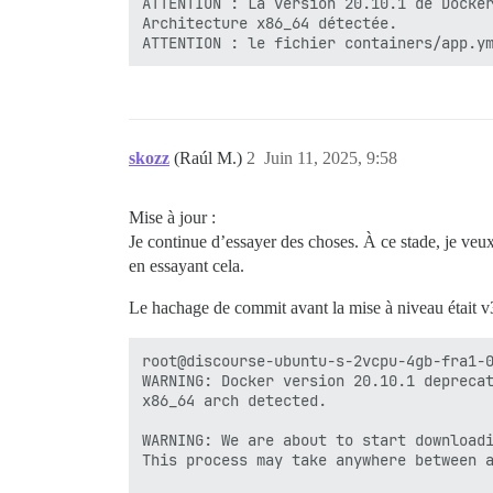
ATTENTION : La version 20.10.1 de Docker
Architecture x86_64 détectée.

skozz
(Raúl M.)
2
Juin 11, 2025, 9:58
Mise à jour :
Je continue d’essayer des choses. À ce stade, je veu
en essayant cela.
Le hachage de commit avant la mise à niveau était v3.
root@discourse-ubuntu-s-2vcpu-4gb-fra1-0
WARNING: Docker version 20.10.1 deprecat
x86_64 arch detected.

WARNING: We are about to start downloadi
This process may take anywhere between a