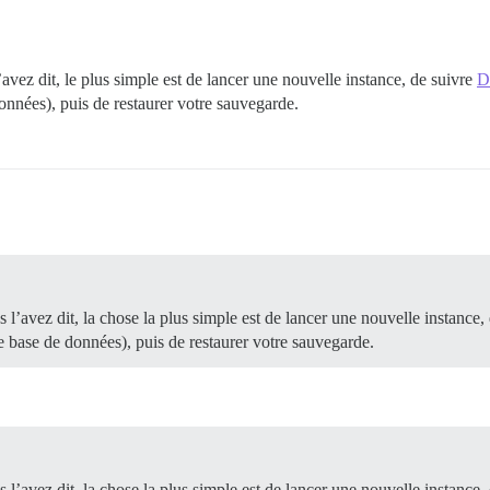
ez dit, le plus simple est de lancer une nouvelle instance, de suivre
D
données), puis de restaurer votre sauvegarde.
4e577d4f96130ad555ae8ec646a8792cbfe37db

urse/base:2.0.20250226-0128

28

d-readable. You can secure this file by running: chmod o
e/base

4e577d4f96130ad555ae8ec646a8792cbfe37db

’avez dit, la chose la plus simple est de lancer une nouvelle instance,
e/base:2.0.20250226-0128

e base de données), puis de restaurer votre sauvegarde.
28

-1.2.1/lib/pups.rb

 -- : Reading from stdin

 postgresql-15-pgvector

Invoke 'rm -f /var/cache/apt/archives/*.deb /var/cache/a
 -- : Reading package lists...

’avez dit, la chose la plus simple est de lancer une nouvelle instance,