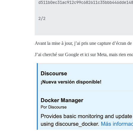
d511b0ec31ac912c99c682611c35bbb446dde148
2/2

Avant la mise à jour, j’ai pris une capture d’écran de
J’ai cherché sur Google et ici sur Meta, mais rien enc