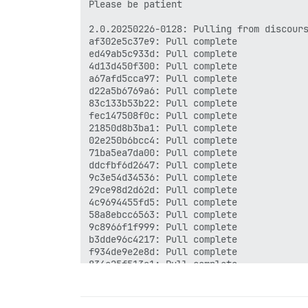
Please be patient

2.0.20250226-0128: Pulling from discours
af302e5c37e9: Pull complete

ed49ab5c933d: Pull complete

4d13d450f300: Pull complete

a67afd5cca97: Pull complete

d22a5b6769a6: Pull complete

83c133b53b22: Pull complete

fec147508f0c: Pull complete

21850d8b3ba1: Pull complete

02e250b6bcc4: Pull complete

71ba5ea7da00: Pull complete

ddcfbf6d2647: Pull complete

9c3e54d34536: Pull complete

29ce98d2d62d: Pull complete

4c9694455fd5: Pull complete

58a8ebcc6563: Pull complete

9c8966f1f999: Pull complete

b3dde96c4217: Pull complete

f934de9e2e8d: Pull complete

834e25f513a1: Pull complete

85d3cf606a95: Pull complete

94331a6982ee: Pull complete

14936beb0e9f: Pull complete
