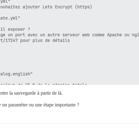
yml"

ouhaitez ajouter Lets Encrypt (https)

ate.yml"

pt-get purge -y postgresql-15 postgresql-client-15 postgresql-contri
/gems/3.3.0/gems/pups-1.2.1/lib/pups/exec_command.rb:132
il exposer ?

TEND=noninteractive apt-get purge -y postgresql-15 postg
ge un port avec un autre serveur web comme Apache ou ngi
t/17247 pour plus de détails

 défiler vers le haut et rechercher les messages d'erreu
iquer le problème.

alog.english"

aximum de 25 % de la mémoire totale.

tstrap en fonction de la RAM détectée, ou vous pouvez le
ter la sauvegarde à partir de là.
 un paramètre ou une étape importante ?
tri, mais ajoute de la mémoire par connexion

it-il utiliser ? (par défaut : tests-passed)
