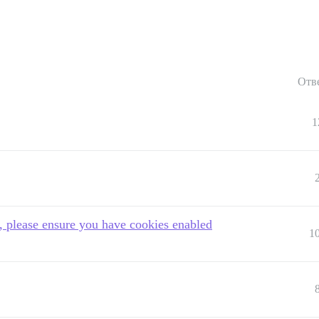
Отв
1
, please ensure you have cookies enabled
1