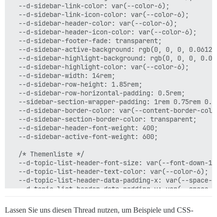
  --link-color: rgb(196, 101, 0);

  --d-sidebar-link-color: var(--color-6);

  --primary-50: var(--color-6);

  --d-sidebar-link-icon-color: var(--color-6);

  --primary-100: var(--color-6);

  --d-sidebar-header-color: var(--color-6);

  --primary-200: var(--color-6);

  --d-sidebar-header-icon-color: var(--color-6);

  --primary-300: var(--color-6);

  --d-sidebar-footer-fade: transparent;

  --primary-400: var(--color-6);

  --d-sidebar-active-background: rgb(0, 0, 0, 0.06125)
  --primary-500: var(--color-6);

  --d-sidebar-highlight-background: rgb(0, 0, 0, 0.061
  --primary-600: var(--color-6);

  --d-sidebar-highlight-color: var(--color-6);

  --primary-700: var(--color-6);

  --d-sidebar-width: 14rem;

  --primary-800: var(--color-6);

  --d-sidebar-row-height: 1.85rem;

  --primary-900: var(--color-6);

  --d-sidebar-row-horizontal-padding: 0.5rem;

  --primary: var(--color-6); /* Schwarz */

  --sidebar-section-wrapper-padding: 1rem 0.75rem 0.75
  --secondary: var(--color-1); /* Weiß */

  --d-sidebar-border-color: var(--content-border-color
  --secondary-rgb: var(--color-1);

  --d-sidebar-section-border-color: transparent;

  --tertiary: var(--accent-color-1); /* Blau */

  --d-sidebar-header-font-weight: 400;

  --tertiary-hover: var(--accent-color-darker);

  --d-sidebar-active-font-weight: 600;

  --tertiary-medium: var(--accent-color-light);

  --tertiary-med-or-tertiary: var(--accent-color-light
  /* Themenliste */

  --tertiary-med-or-tertiary-low: var(--accent-color-l
  --d-topic-list-header-font-size: var(--font-down-1);
  --tertiary-very-low: var(--accent-color-lighter);

  --d-topic-list-header-text-color: var(--color-6);

  --tertiary-low: var(--accent-color-lighter);

  --d-topic-list-header-data-padding-x: var(--space-2)
  --tertiary-25: var(--accent-color-lightest);

  --d-topic-list-header-data-padding-y: var(--space-2)
}

  --d-topic-list-margin-y: var(--space-4);

  --title-color: var(--color-6);

Lassen Sie uns diesen Thread nutzen, um Beispiele und CSS-
  --title-color--read: var(--color-6);
