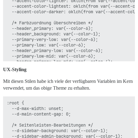
  --accent-color-lighter: oklch(from var(--accent-col
  --accent-color-lightest: oklch(from var(--accent-co
  --accent-color-darker: oklch(from var(--accent-colo
  /* Farbzuordnung überschreiben */

  --header_primary: var(--color-6);

  --header_background: var(--color-1);

  --primary-very-low: var(--color-6);

  --primary-low: var(--color-6);

  --header_primary-low: var(--color-6);

  --primary-low-mid: var(--color-6);

  --header_primary-low-mid: var(--color-4);

  --primary-medium: var(--color-6);

UX-Styling
  --primary-med-or-secondary-high: var(--color-6);

  --primary-med-or-secondary-med: var(--color-6);

Mit diesen Stilen habe ich viele der verfügbaren Variablen im Kern
  --header_primary-medium: var(--color-6);

verwendet, um das obige Theme zu erhalten.
  --hljs-bg: var(--color-2);

  --primary-high-or-secondary-low: var(--color-6);

  --primary-high: var(--color-6);

:root {

  --header_primary-high: var(--color-6);

  --d-max-width: unset;

  --primary-very-high: var(--color-6);

  --d-main-content-gap: 0;

  --header_primary-very-high: var(--color-6);

  --blend-primary-secondary-5: var(--color-2);

  /* Seitenleisten-Bearbeitungen */

  --d-hover: var(--color-3);

  --d-sidebar-background: var(--color-1);

  --mention-background-color: var(--color-4);

  --d-sidebar-admin-background: var(--color-1);
