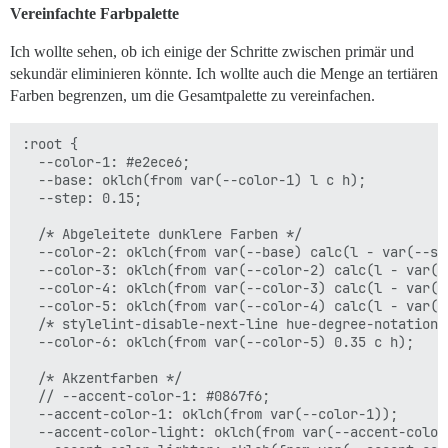
Vereinfachte Farbpalette
Ich wollte sehen, ob ich einige der Schritte zwischen primär und
sekundär eliminieren könnte. Ich wollte auch die Menge an tertiären
Farben begrenzen, um die Gesamtpalette zu vereinfachen.
:root {

  --color-1: #e2ece6;

  --base: oklch(from var(--color-1) l c h);

  --step: 0.15;

  /* Abgeleitete dunklere Farben */

  --color-2: oklch(from var(--base) calc(l - var(--ste
  --color-3: oklch(from var(--color-2) calc(l - var(-
  --color-4: oklch(from var(--color-3) calc(l - var(--
  --color-5: oklch(from var(--color-4) calc(l - var(--
  /* stylelint-disable-next-line hue-degree-notation *
  --color-6: oklch(from var(--color-5) 0.35 c h);

  /* Akzentfarben */

  // --accent-color-1: #0867f6;

  --accent-color-1: oklch(from var(--color-1));

  --accent-color-light: oklch(from var(--accent-color