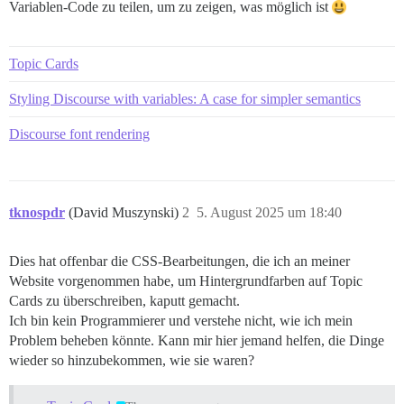
Variablen-Code zu teilen, um zu zeigen, was möglich ist
  --d-table-border-top-height: 1px;

  --topic-list-item-background-color--visited: var(--c
  --d-topic-list-avatar-size: 20px;

  --topic-title-font-weight: 700;

Topic Cards
  --topic-title-font-weight--visited: 400;

  --d-topic-list-data-padding-x: var(--space-4);

Styling Discourse with variables: A case for simpler semantics
  --d-topic-list-data-padding-y: var(--space-2);

  --d-topic-list-metadata-top-space: var(--space-1);

Discourse font rendering
  --d-topic-list-data-padding-inline-start: var(--spac
  --d-topic-list-data-padding-inline-end: var(--space-
  --d-topic-list-likes-views-posts-width: 12%;

  --d-topic-list-data-font-size: var(--font-down-1-rem
tknospdr
(David Muszynski)
2
5. August 2025 um 18:40
  /* Navigation */

  --d-nav-font-size: var(--font-down-1);

  --d-nav-bg-color--active: var(--color-6);

Dies hat offenbar die CSS-Bearbeitungen, die ich an meiner
  --d-nav-bg-color--hover: var(--d-hover);

Website vorgenommen habe, um Hintergrundfarben auf Topic
  --d-nav-color--active: var(--color-1);

Cards zu überschreiben, kaputt gemacht.
  --d-nav-color--hover: var(--color-6);

Ich bin kein Programmierer und verstehe nicht, wie ich mein
  --d-nav-underline-height: 0;

  --nav-horizontal-padding: var(--space-4);

Problem beheben könnte. Kann mir hier jemand helfen, die Dinge
  --nav-space: 0;

wieder so hinzubekommen, wie sie waren?
  /* Kategorien */

  --category-boxes-title-font-size: var(--font-up-3-re