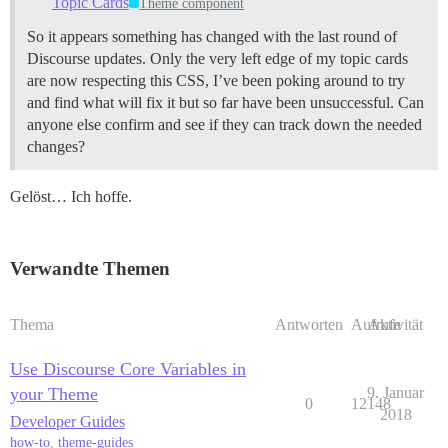
Topic Cards
Theme component
  --category-boxes-text-alignment: left;

  --d-category-border-accent-width: 0px;

So it appears something has changed with the last round of
  --d-category-border-box-width: 0px;

Discourse updates. Only the very left edge of my topic cards
  --d-category-box-background-color: var(--color-2);

are now respecting this CSS, I’ve been poking around to try
  --category-badge-title-color: var(--color-6);

and find what will fix it but so far have been unsuccessful. Can
  --d-category-boxes-margin-top: var(--space-4);

  --d-category-boxes-gap: var(--space-4);

anyone else confirm and see if they can track down the needed
  --category-badge-size: var(--space-2);

changes?
  --category-badge-border-radius: 50%;

  --category-boxes-description-text-color: var(--color
  --d-categories-list-title-margin-bottom: var(--space
Gelöst… Ich hoffe.
  /* Tags */

  --d-tag-horizontal-padding: var(--space-2);

Verwandte Themen
  --d-tag-border-radius: 4px;

  --d-tag-font-weight: 500;

  --d-tag-background-color: rgb(0, 0, 0, 0.1);

  --tag-text-color: var(--color-6);

Thema
Antworten
Aufrufe
Aktivität
  /* Sonstiges */

Use Discourse Core Variables in
  --onebox-shadow-color: var(--color-2);

your Theme
9. Januar
  --onebox-border-color: var(--content-border-color);

0
12148
  --d-border-radius: 8px;

2018
Developer Guides
  --content-border-color: var(--color-3);

how-to
,
theme-guides
  --main-outlet-padding-top: var(--space-4);
