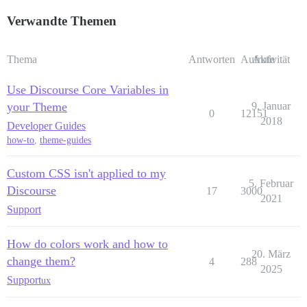
Verwandte Themen
Thema
Antworten
Aufrufe
Aktivität
Use Discourse Core Variables in
your Theme
9. Januar
0
12151
2018
Developer Guides
how-to
,
theme-guides
Custom CSS isn't applied to my
5. Februar
Discourse
17
3000
2021
Support
How do colors work and how to
20. März
change them?
4
288
2025
Support
ux