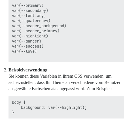
var(--primary)

var(--secondary)

var(--tertiary)

var(--quaternary)

var(--header_background)

var(--header_primary)

var(--highlight)

var(--danger)

var(--success)

var(--love)

Beispielverwendung
:
Sie können diese Variablen in Ihrem CSS verwenden, um
sicherzustellen, dass Ihr Theme an verschiedene vom Benutzer
ausgewählte Farbschemata angepasst wird. Zum Beispiel:
body {

    background: var(--highlight);
