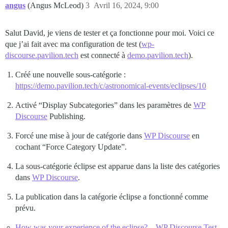
angus
(Angus McLeod)
3
Avril 16, 2024, 9:00
Salut David, je viens de tester et ça fonctionne pour moi. Voici ce
que j’ai fait avec ma configuration de test (
wp-
discourse.pavilion.tech
est connecté à
demo.pavilion.tech
).
Créé une nouvelle sous-catégorie :
https://demo.pavilion.tech/c/astronomical-events/eclipses/10
Activé “Display Subcategories” dans les paramètres de
WP
Discourse
Publishing.
Forcé une mise à jour de catégorie dans
WP Discourse
en
cochant “Force Category Update”.
La sous-catégorie éclipse est apparue dans la liste des catégories
dans
WP Discourse
.
La publication dans la catégorie éclipse a fonctionné comme
prévu.
How was your experience of the eclipse? – WP Discourse Test