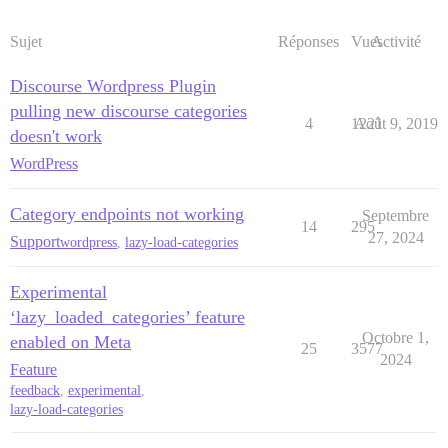
Sujet
Réponses
Vues
Activité
Discourse Wordpress Plugin
pulling new discourse categories
4
1221
Août 9, 2019
doesn't work
WordPress
Category endpoints not working
Septembre
14
295
27, 2024
Support
wordpress
,
lazy-load-categories
Experimental
‘lazy_loaded_categories’ feature
Octobre 1,
enabled on Meta
25
3577
2024
Feature
feedback
,
experimental
,
lazy-load-categories