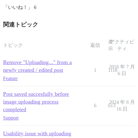
「いいね！」 6
関連トピック
表
アクティビ
トピック
返信
示
ティ
Remove "Uploading..." from a
2016 年 7 月
newly created / edited post
1
1118
6 日
Feature
Post saved succesfully before
image uploading process
2024 年 6 月
6
613
completed
16 日
Support
Usability issue with uploading