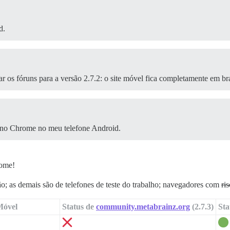
d.
 os fóruns para a versão 2.7.2: o site móvel fica completamente em br
 no Chrome no meu telefone Android.
rome!
ão; as demais são de telefones de teste do trabalho; navegadores com
ri
Móvel
Status de
community.metabrainz.org
(2.7.3)
Sta