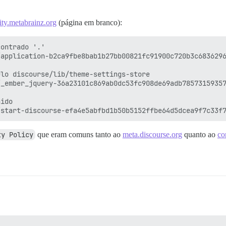
y.metabrainz.org
(página em branco):
ontrado '.'

application-b2ca9fbe8bab1b27bb00821fc91900c720b3c6836296
lo discourse/lib/theme-settings-store

_ember_jquery-36a23101c869ab0dc53fc908de69adb78573159357
ido

ty Policy
que eram comuns tanto ao
meta.discourse.org
quanto ao
co