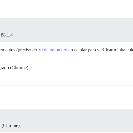
 88.1.4
lementos (preciso do
Violentmonkey
no celular para verificar minha c
grado (Chrome).
o (Chrome).