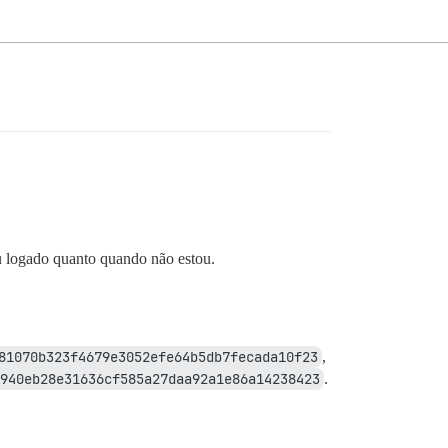
 logado quanto quando não estou.
81070b323f4679e3052efe64b5db7fecada10f23
,
940eb28e31636cf585a27daa92a1e86a14238423
.