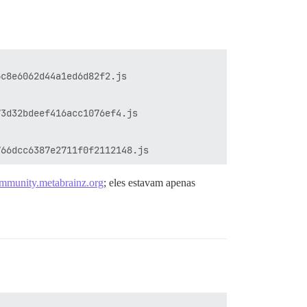
c8e6062d44a1ed6d82f2.js

3d32bdeef416acc1076ef4.js

mmunity.metabrainz.org
; eles estavam apenas