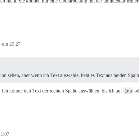
stiert nicht. Sie können nur eine Überarbeitung mit der unmittelbar früh
3 um 20:27
ion sehen, aber wenn ich Text auswähle, hebt es Text aus beiden Spalt
 Ich konnte den Text der rechten Spalte auswählen, bis ich auf
ins
od
21:07