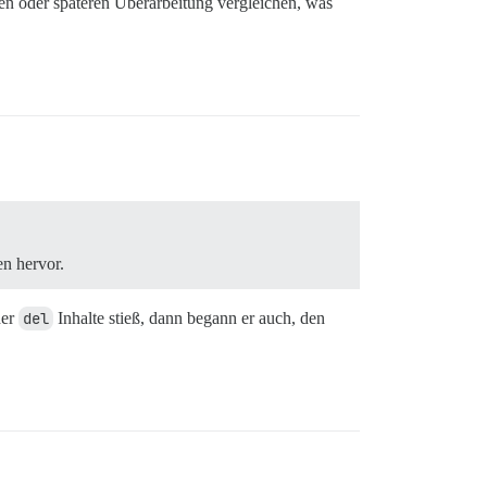
eren oder späteren Überarbeitung vergleichen, was
en hervor.
er
del
Inhalte stieß, dann begann er auch, den