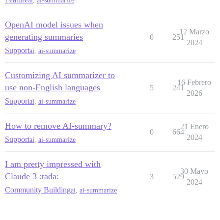
ai
,
ai-summarize
OpenAI model issues when
12 Marzo
generating summaries
0
251
2024
Support
ai
,
ai-summarize
Customizing AI summarizer to
16 Febrero
use non-English languages
5
241
2026
Support
ai
,
ai-summarize
How to remove AI-summary?
21 Enero
0
664
2024
Support
ai
,
ai-summarize
I am pretty impressed with
30 Mayo
Claude 3 :tada:
3
529
2024
Community Building
ai
,
ai-summarize