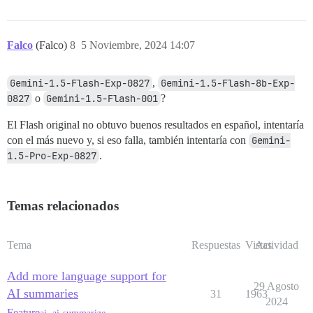
Falco
(Falco)
8
5 Noviembre, 2024 14:07
Gemini-1.5-Flash-Exp-0827
,
Gemini-1.5-Flash-8b-Exp-
0827
o
Gemini-1.5-Flash-001
?
El Flash original no obtuvo buenos resultados en español, intentaría
con el más nuevo y, si eso falla, también intentaría con
Gemini-
1.5-Pro-Exp-0827
.
Temas relacionados
Tema
Respuestas
Vistas
Actividad
Add more language support for
29 Agosto
AI summaries
31
1963
2024
Feature