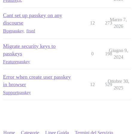
Feature
rfc
Cant set up passkey on any
Marzo 7,
discourse
12
273
2026
Bug
passkey
,
fixed
Migrate security keys to
Giugno 9,
passkeys
0
198
2024
Feature
passkey
Error when create user passkey
Ottobre 30,
in browser
12
529
2025
Support
passkey
Home
Categorie
Linee Guida
Termini del Servizio