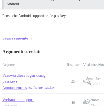
Android.
Penso che Android supporti ora le passkey.
pagina seguente →
Argomenti correlati
Argomento
Risposte
Visualizzazioni
Attività
Passwordless login using
Settembre
passkeys
25
6129
28, 2025
Announcements
new-feature
,
passkey
Webauthn support
Novembre 3,
46
6805
2020