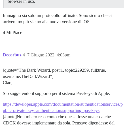
browser in uso.
Immagino sia solo un protocollo raffinato. Sono sicuro che ci
arriveremo più vicino alla nuova versione di iOS.
4 Mi Piace
Decorbuz
4
7 Giugno 2022, 4:03pm
[quote=“The Dark Wizard, post:1, topic:229259, full:true,
username:TheDarkWizard”]
Ciao,
Sto suggerendo il supporto per il sistema Passkeys di Apple.
https://developer.apple.com/documentation/authenticationservices/p
ublic-private_key_authentication/supporting_passkeys
[/quote]Non mi ero reso conto che questa fosse una cosa che
CDCK dovesse implementare da sola. Pensavo dipendesse dal