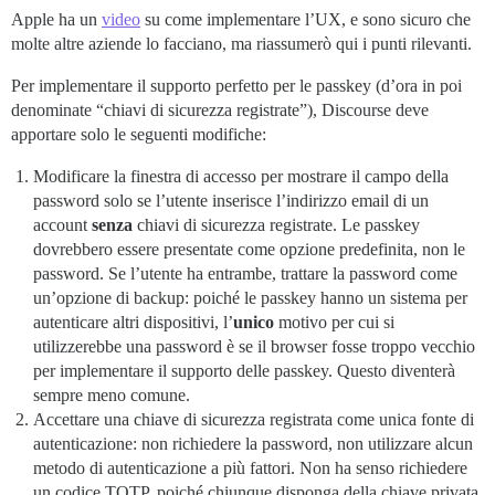
Apple ha un
video
su come implementare l’UX, e sono sicuro che
molte altre aziende lo facciano, ma riassumerò qui i punti rilevanti.
Per implementare il supporto perfetto per le passkey (d’ora in poi
denominate “chiavi di sicurezza registrate”), Discourse deve
apportare solo le seguenti modifiche:
Modificare la finestra di accesso per mostrare il campo della
password solo se l’utente inserisce l’indirizzo email di un
account
senza
chiavi di sicurezza registrate. Le passkey
dovrebbero essere presentate come opzione predefinita, non le
password. Se l’utente ha entrambe, trattare la password come
un’opzione di backup: poiché le passkey hanno un sistema per
autenticare altri dispositivi, l’
unico
motivo per cui si
utilizzerebbe una password è se il browser fosse troppo vecchio
per implementare il supporto delle passkey. Questo diventerà
sempre meno comune.
Accettare una chiave di sicurezza registrata come unica fonte di
autenticazione: non richiedere la password, non utilizzare alcun
metodo di autenticazione a più fattori. Non ha senso richiedere
un codice TOTP, poiché chiunque disponga della chiave privata