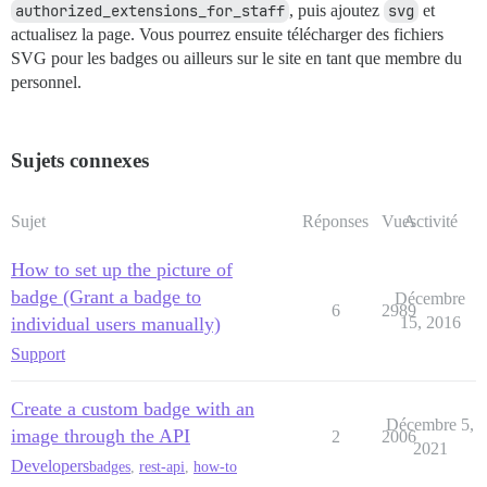
authorized_extensions_for_staff
, puis ajoutez
svg
et
actualisez la page. Vous pourrez ensuite télécharger des fichiers
SVG pour les badges ou ailleurs sur le site en tant que membre du
personnel.
Sujets connexes
Sujet
Réponses
Vues
Activité
How to set up the picture of
badge (Grant a badge to
Décembre
6
2989
individual users manually)
15, 2016
Support
Create a custom badge with an
Décembre 5,
image through the API
2
2006
2021
Developers
badges
,
rest-api
,
how-to