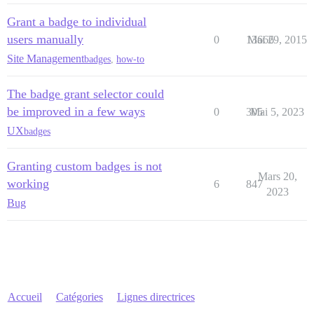
Grant a badge to individual
users manually
0
13666
Mai 29, 2015
Site Management
badges
,
how-to
The badge grant selector could
be improved in a few ways
0
305
Mai 5, 2023
UX
badges
Granting custom badges is not
Mars 20,
working
6
847
2023
Bug
Accueil
Catégories
Lignes directrices