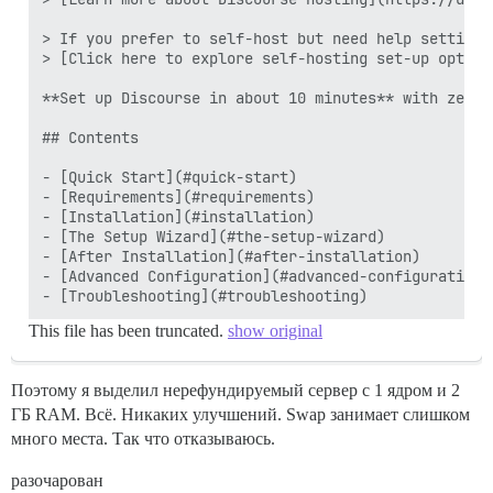
> If you prefer to self-host but need help setting 
> [Click here to explore self-hosting set-up option
**Set up Discourse in about 10 minutes** with zero 
## Contents

- [Quick Start](#quick-start)

- [Requirements](#requirements)

- [Installation](#installation)

- [The Setup Wizard](#the-setup-wizard)

- [After Installation](#after-installation)

- [Advanced Configuration](#advanced-configuration)

This file has been truncated.
show original
Поэтому я выделил нерефундируемый сервер с 1 ядром и 2
ГБ RAM. Всё. Никаких улучшений. Swap занимает слишком
много места. Так что отказываюсь.
разочарован