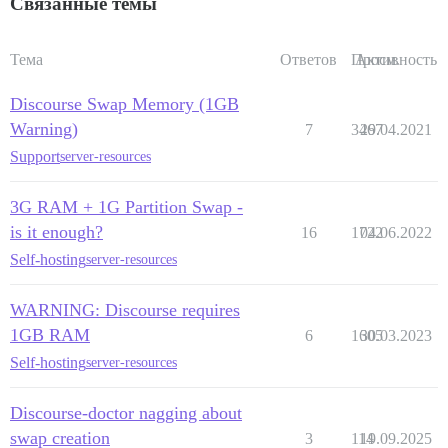
Связанные темы
Тема
Ответов
Просм.
Активность
Discourse Swap Memory (1GB
Warning)
7
3467
29.04.2021
Support
server-resources
3G RAM + 1G Partition Swap -
is it enough?
16
1722
04.06.2022
Self-hosting
server-resources
WARNING: Discourse requires
1GB RAM
6
1605
30.03.2023
Self-hosting
server-resources
Discourse-doctor nagging about
swap creation
3
114
19.09.2025